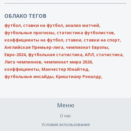
ОБЛАКО ТЕГОВ
футбол,
ставки на футбол,
анализ матчей,
футбольные прогнозы,
статистика футболистов,
коэффициенты на футбол,
ставки,
ставки на спорт,
Английская Премьер-лига,
чемпионат Европы,
Евро-2024,
футбольная статистика,
АПЛ,
статистика,
Лига чемпионов,
чемпионат мира 2026,
коэффициенты,
Манчестер Юнайтед,
футбольные инсайды,
Криштиану Роналду,
Меню
О нас
Условия использования