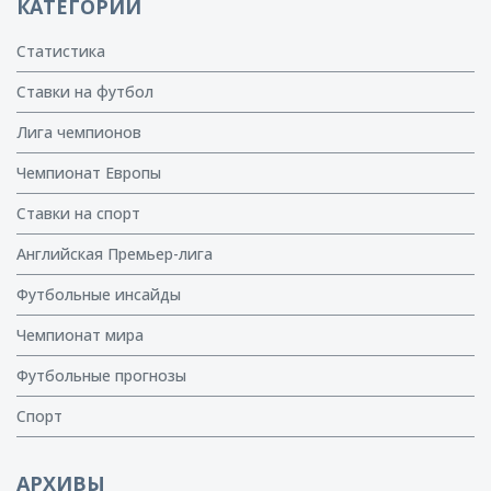
КАТЕГОРИИ
Статистика
Ставки на футбол
Лига чемпионов
Чемпионат Европы
Ставки на спорт
Английская Премьер-лига
Футбольные инсайды
Чемпионат мира
Футбольные прогнозы
Спорт
АРХИВЫ