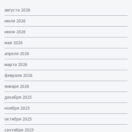
августа 2026
июля 2026
июня 2026
мая 2026
апреля 2026
марта 2026
февраля 2026
января 2026
декабря 2025
ноября 2025
октября 2025
сентября 2025