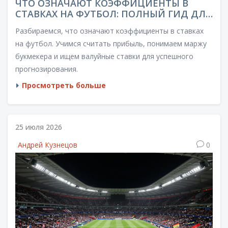
ЧТО ОЗНАЧАЮТ КОЭФФИЦИЕНТЫ В
СТАВКАХ НА ФУТБОЛ: ПОЛНЫЙ ГИД ДЛЯ
НОВИЧКОВ
Разбираемся, что означают коэффициенты в ставках
на футбол. Учимся считать прибыль, понимаем маржу
букмекера и ищем валуйные ставки для успешного
прогнозирования.
Просмотреть больше
25 июля 2026
Андрей Кузнецов
0