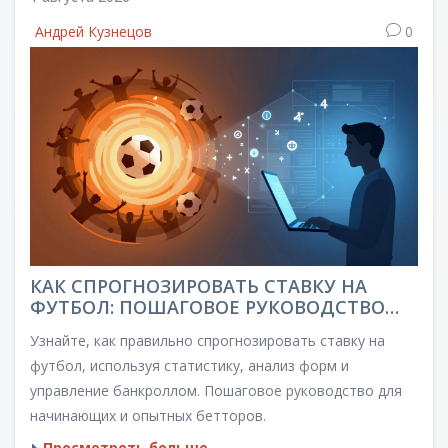
Андрей Кузнецов
0
КАК СПРОГНОЗИРОВАТЬ СТАВКУ НА
ФУТБОЛ: ПОШАГОВОЕ РУКОВОДСТВО
ДЛЯ НОВИЧКОВ И ПРОФИ
Узнайте, как правильно спрогнозировать ставку на
футбол, используя статистику, анализ форм и
управление банкроллом. Пошаговое руководство для
начинающих и опытных бетторов.
Просмотреть больше