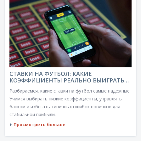
СТАВКИ НА ФУТБОЛ: КАКИЕ
КОЭФФИЦИЕНТЫ РЕАЛЬНО ВЫИГРАТЬ
БЕЗ РИСКА
Разбираемся, какие ставки на футбол самые надежные.
Учимся выбирать низкие коэффициенты, управлять
банком и избегать типичных ошибок новичков для
стабильной прибыли.
Просмотреть больше