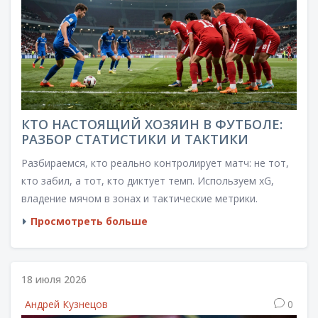
КТО НАСТОЯЩИЙ ХОЗЯИН В ФУТБОЛЕ:
РАЗБОР СТАТИСТИКИ И ТАКТИКИ
Разбираемся, кто реально контролирует матч: не тот,
кто забил, а тот, кто диктует темп. Используем xG,
владение мячом в зонах и тактические метрики.
Просмотреть больше
18 июля 2026
Андрей Кузнецов
0