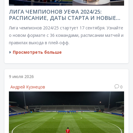
ЛИГА ЧЕМПИОНОВ УЕФА 2024/25:
РАСПИСАНИЕ, ДАТЫ СТАРТА И НОВЫЕ
ПРАВИЛА ДЛЯ БОЛЕЛЬЩИКОВ
Лига чемпионов 2024/25 стартует 17 сентября. Узнайте
о новом формате с 36 командами, расписании матчей и
правилах выхода в плей-офф.
Просмотреть больше
9 июля 2026
Андрей Кузнецов
0