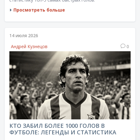
Просмотреть больше
14 июля 2026
Андрей Кузнецов
0
КТО ЗАБИЛ БОЛЕЕ 1000 ГОЛОВ В
ФУТБОЛЕ: ЛЕГЕНДЫ И СТАТИСТИКА