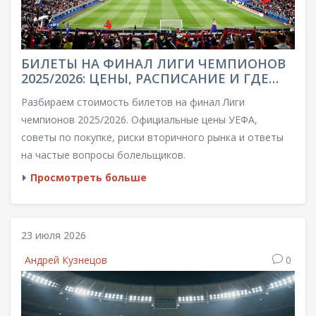
БИЛЕТЫ НА ФИНАЛ ЛИГИ ЧЕМПИОНОВ
2025/2026: ЦЕНЫ, РАСПИСАНИЕ И ГДЕ
КУПИТЬ
Разбираем стоимость билетов на финал Лиги
чемпионов 2025/2026. Официальные цены УЕФА,
советы по покупке, риски вторичного рынка и ответы
на частые вопросы болельщиков.
Просмотреть больше
23 июля 2026
Андрей Кузнецов
0