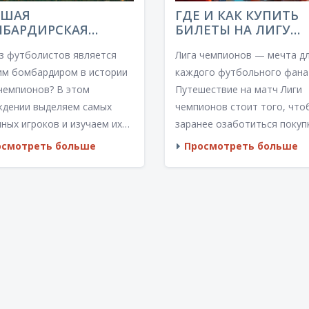
ЧШАЯ
ГДЕ И КАК КУПИТЬ
МБАРДИРСКАЯ
БИЛЕТЫ НА ЛИГУ
ЗДА В ЛИГЕ
ЧЕМПИОНОВ В 2025
из футболистов является
Лига чемпионов — мечта д
ПИОНОВ: КТО НА
РШИНЕ?
им бомбардиром в истории
каждого футбольного фана
чемпионов? В этом
Путешествие на матч Лиги
ждении выделяем самых
чемпионов стоит того, что
ных игроков и изучаем их
заранее озаботиться покуп
ижения на футбольном
билетов. Здесь собраны со
осмотреть больше
Просмотреть больше
. Поговорим о неожиданных
где искать билеты, чтобы н
х, связанных с их карьерой
остаться в стороне от праз
ечатляющими рекордами,
футбольного зрелища.
ые они установили в этом
Избегайте посредников с
тижном турнире.
сомнительной репутацией и
акомимся с историями
следуйте простым правилам
д не только на основании
чтобы успешно приобрести
ых достижений, но и их
долгожданный пропуск на м
ия на спорт в целом.