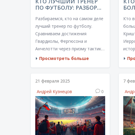
КТО ЛУЧШИЙ ТРЕНЕР
КТО
ПО ФУТБОЛУ: РАЗБОР
БОЛ
ВЕЛИЧАЙШИХ
ЛИГ
Разбираемся, кто на самом деле
Кто в
ТАКТИКОВ И ИХ
ПО
ДОСТИЖЕНИЙ
ПО
лучший тренер по футболу.
боль
Сравниваем достижения
Криш
Гвардиолы, Фергюсона и
Иерро
Анчелотти через призму тактики
истор
и трофеев Лиги чемпионов.
Подр
Просмотреть больше
Пр
дост
рекор
21 февраля 2025
7 фев
Андрей Кузнецов
0
Андр