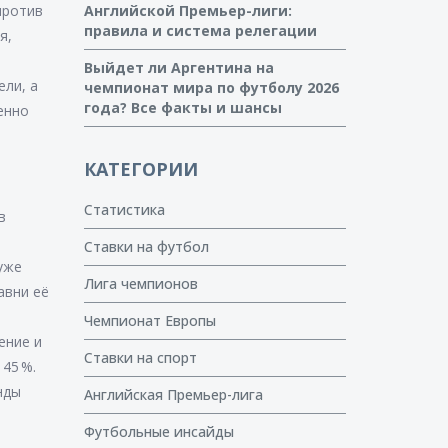
против
Английской Премьер-лиги:
правила и система релегации
я,
Выйдет ли Аргентина на
ели, а
чемпионат мира по футболу 2026
года? Все факты и шансы
енно
КАТЕГОРИИ
Статистика
в
Ставки на футбол
уже
Лига чемпионов
авни её
Чемпионат Европы
ение и
Ставки на спорт
45 %.
нды
Английская Премьер-лига
Футбольные инсайды