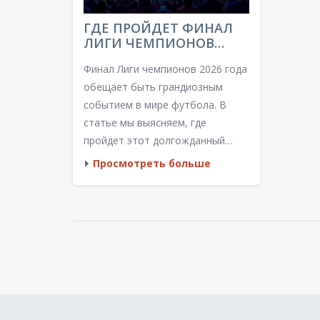
ГДЕ ПРОЙДЕТ ФИНАЛ
ЛИГИ ЧЕМПИОНОВ
2026?
Финал Лиги чемпионов 2026 года
обещает быть грандиозным
событием в мире футбола. В
статье мы выясняем, где
пройдет этот долгожданный
матч, какие города
Просмотреть больше
претендовали на проведение, и
какая инфраструктура
подготовлена для болельщиков.
Важно рассмотреть, какие
ожидания возлагаются на
принимающий город и как он
справится с таким значимым
событием. Узнайте, какие
сюрпризы ожидают участников и