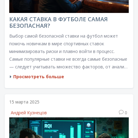
КАКАЯ СТАВКА В ФУТБОЛЕ САМАЯ
БЕЗОПАСНАЯ?
Выбор самой безопасной ставки на футбол может
помочь новичкам в мире спортивных ставок
минимизировать риски и плавно войти в процесс.
Самые популярные ставки не всегда самые безопасные
— следует учитывать множество факторов, от анализа
команды до понимания коэффициентов. В статье мы
Просмотреть больше
рассмотрим, какую роль играет анализ матчей,
стабильность команд и коэффициенты. Читатели
узнают советы по выбору защиты своих вложений и
15 марта 2025
найдут некоторые интересные факты из мира ставок.
Андрей Кузнецов
0
Сведения поданы простым и доступным языком, чтобы
каждый мог разобраться в этом.