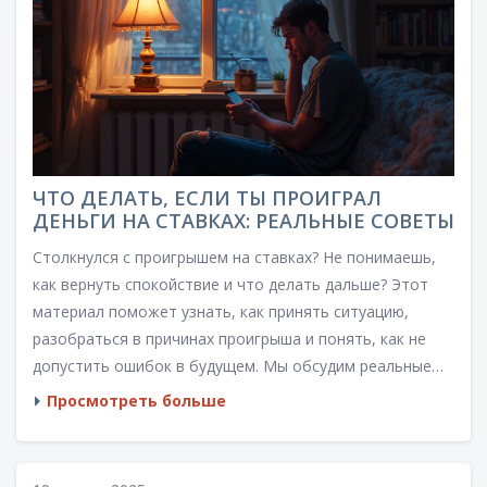
ЧТО ДЕЛАТЬ, ЕСЛИ ТЫ ПРОИГРАЛ
ДЕНЬГИ НА СТАВКАХ: РЕАЛЬНЫЕ СОВЕТЫ
Столкнулся с проигрышем на ставках? Не понимаешь,
как вернуть спокойствие и что делать дальше? Этот
материал поможет узнать, как принять ситуацию,
разобраться в причинах проигрыша и понять, как не
допустить ошибок в будущем. Мы обсудим реальные
истории, свежие советы и ошибки, которых легко
Просмотреть больше
избежать, если знать о них заранее. Поддержка,
самоконтроль и здравый подход могут спасти не
только кошелек, но и нервы.