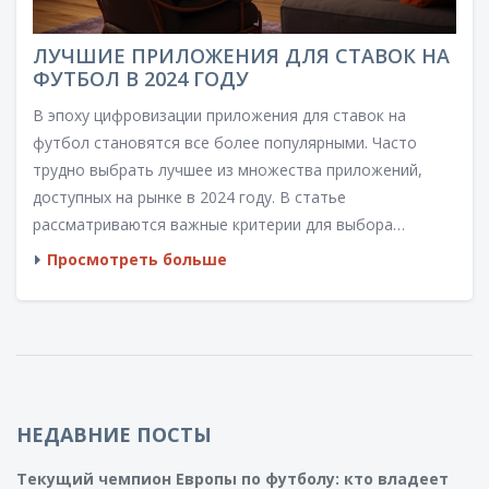
ЛУЧШИЕ ПРИЛОЖЕНИЯ ДЛЯ СТАВОК НА
ФУТБОЛ В 2024 ГОДУ
В эпоху цифровизации приложения для ставок на
футбол становятся все более популярными. Часто
трудно выбрать лучшее из множества приложений,
доступных на рынке в 2024 году. В статье
рассматриваются важные критерии для выбора
оптимального приложения, такие как удобство,
Просмотреть больше
надёжность и эксклюзивные функции. Также
предоставляются советы и интересные факты, которые
помогут сделать осознанный выбор. Понимание этих
аспектов облегчит процесс ставок и обеспечит
максимальное удовольствие от игры.
НЕДАВНИЕ ПОСТЫ
Текущий чемпион Европы по футболу: кто владеет