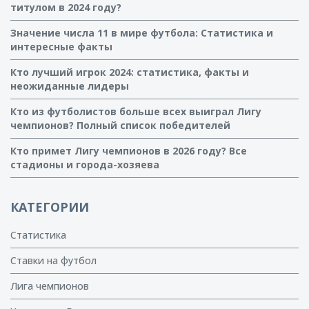
титулом в 2024 году?
Значение числа 11 в мире футбола: Статистика и
интересные факты
Кто лучший игрок 2024: статистика, факты и
неожиданные лидеры
Кто из футболистов больше всех выиграл Лигу
чемпионов? Полный список победителей
Кто примет Лигу чемпионов в 2026 году? Все
стадионы и города-хозяева
КАТЕГОРИИ
Статистика
Ставки на футбол
Лига чемпионов