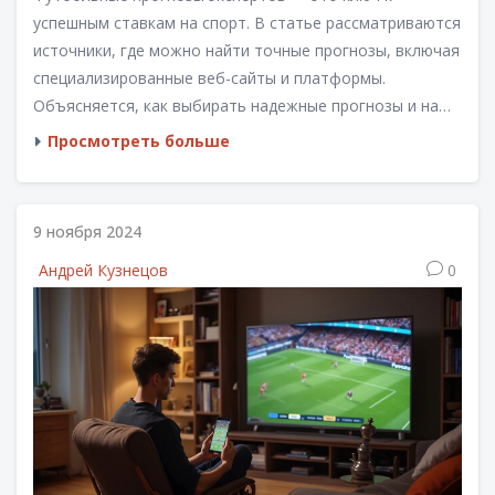
успешным ставкам на спорт. В статье рассматриваются
источники, где можно найти точные прогнозы, включая
специализированные веб-сайты и платформы.
Объясняется, как выбирать надежные прогнозы и на
что обращать внимание при выборе источников для
Просмотреть больше
ставок. Приводятся полезные советы по
использованию информации для более осознанных
решений. Упоминаются также уроки об успешности
9 ноября 2024
профессиональных прогнозов.
Андрей Кузнецов
0