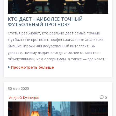
КТО ДАЕТ НАИБОЛЕЕ ТОЧНЫЙ
ФУТБОЛЬНЫЙ ПРОГНОЗ?
Статья разбирает, кто реально дает самые точные
футбольные прогнозы: профессиональные аналитики,
бывшие игроки или искусственный интеллект. Вы
узнаете, почему людям иногда сложнее оставаться
объективными, чем алгоритмам, а также — где искать
качественную аналитику. В статье есть советы по
Просмотреть больше
оценке экспертов и фишки для самостоятельного
анализа матчей. Пример приводится с разбором
статистики и ошибочных мыслей. Здесь вы не найдете
30 мая 2025
воды — только рабочие подходы.
Андрей Кузнецов
0