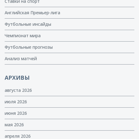
Ставки на спорт
Английская Премьер-лига
Футбольные инсайды
Чемпионат мира
Футбольные прогнозы
Анализ матчей
АРХИВЫ
августа 2026
июля 2026
июня 2026
мая 2026
апреля 2026