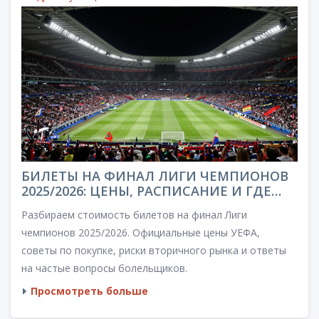
БИЛЕТЫ НА ФИНАЛ ЛИГИ ЧЕМПИОНОВ
2025/2026: ЦЕНЫ, РАСПИСАНИЕ И ГДЕ
КУПИТЬ
Разбираем стоимость билетов на финал Лиги
чемпионов 2025/2026. Официальные цены УЕФА,
советы по покупке, риски вторичного рынка и ответы
на частые вопросы болельщиков.
Просмотреть больше