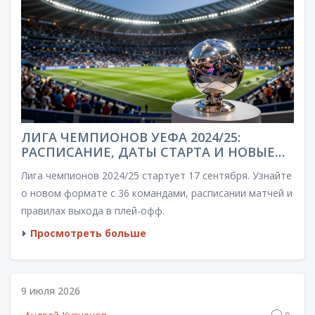
ЛИГА ЧЕМПИОНОВ УЕФА 2024/25:
РАСПИСАНИЕ, ДАТЫ СТАРТА И НОВЫЕ
ПРАВИЛА ДЛЯ БОЛЕЛЬЩИКОВ
Лига чемпионов 2024/25 стартует 17 сентября. Узнайте
о новом формате с 36 командами, расписании матчей и
правилах выхода в плей-офф.
Просмотреть больше
9 июля 2026