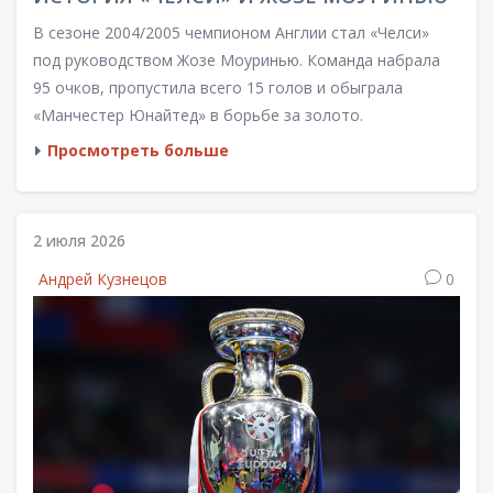
В сезоне 2004/2005 чемпионом Англии стал «Челси»
под руководством Жозе Моуринью. Команда набрала
95 очков, пропустила всего 15 голов и обыграла
«Манчестер Юнайтед» в борьбе за золото.
Просмотреть больше
2 июля 2026
Андрей Кузнецов
0