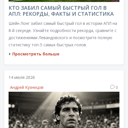
КТО ЗАБИЛ САМЫЙ БЫСТРЫЙ ГОЛ В
АПЛ: РЕКОРДЫ, ФАКТЫ И СТАТИСТИКА
Шейн Лонг забил самый быстрый гол в истории АПЛ на
8-й секунде. Узнайте подробности рекорда, сравните с
достижениями Левандовского и посмотрите полную
статистику топ-5 самых быстрых голов.
Просмотреть больше
14 июля 2026
Андрей Кузнецов
0