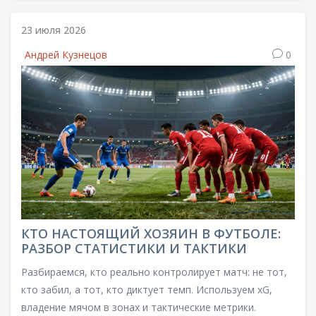
23 июля 2026
Андрей Кузнецов
0
КТО НАСТОЯЩИЙ ХОЗЯИН В ФУТБОЛЕ:
РАЗБОР СТАТИСТИКИ И ТАКТИКИ
Разбираемся, кто реально контролирует матч: не тот,
кто забил, а тот, кто диктует темп. Используем xG,
владение мячом в зонах и тактические метрики.