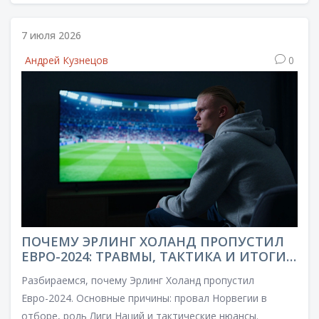
7 июля 2026
Андрей Кузнецов
0
ПОЧЕМУ ЭРЛИНГ ХОЛАНД ПРОПУСТИЛ
ЕВРО-2024: ТРАВМЫ, ТАКТИКА И ИТОГИ
ТУРНИРА
Разбираемся, почему Эрлинг Холанд пропустил
Евро-2024. Основные причины: провал Норвегии в
отборе, роль Лиги Наций и тактические нюансы.