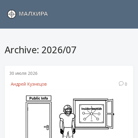
Archive: 2026/07
30 июля 2026
Андрей Кузнецов
0