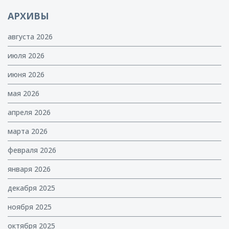
АРХИВЫ
августа 2026
июля 2026
июня 2026
мая 2026
апреля 2026
марта 2026
февраля 2026
января 2026
декабря 2025
ноября 2025
октября 2025