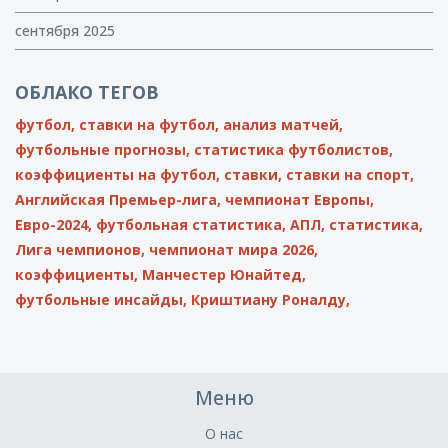
сентября 2025
ОБЛАКО ТЕГОВ
футбол,
ставки на футбол,
анализ матчей,
футбольные прогнозы,
статистика футболистов,
коэффициенты на футбол,
ставки,
ставки на спорт,
Английская Премьер-лига,
чемпионат Европы,
Евро-2024,
футбольная статистика,
АПЛ,
статистика,
Лига чемпионов,
чемпионат мира 2026,
коэффициенты,
Манчестер Юнайтед,
футбольные инсайды,
Криштиану Роналду,
Меню
О нас