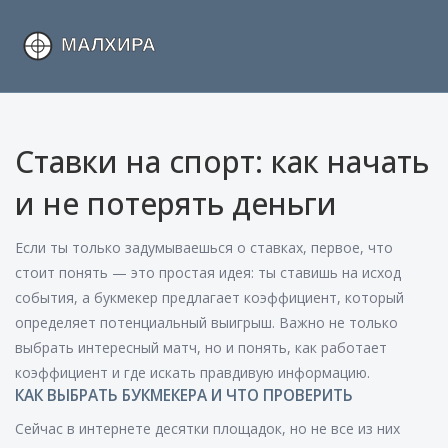
Ставки на спорт: как начать
и не потерять деньги
Если ты только задумываешься о ставках, первое, что
стоит понять — это простая идея: ты ставишь на исход
события, а букмекер предлагает коэффициент, который
определяет потенциальный выигрыш. Важно не только
выбрать интересный матч, но и понять, как работает
коэффициент и где искать правдивую информацию.
КАК ВЫБРАТЬ БУКМЕКЕРА И ЧТО ПРОВЕРИТЬ
Сейчас в интернете десятки площадок, но не все из них