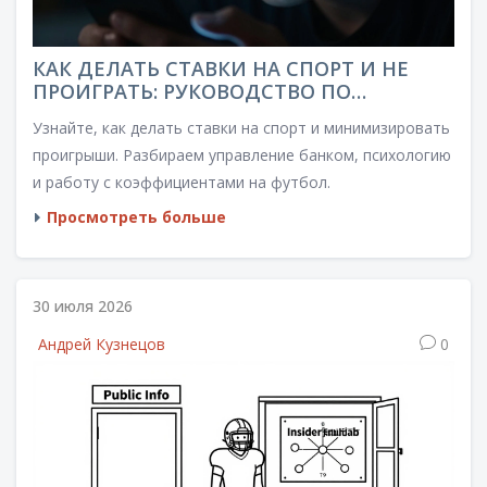
КАК ДЕЛАТЬ СТАВКИ НА СПОРТ И НЕ
ПРОИГРАТЬ: РУКОВОДСТВО ПО
УПРАВЛЕНИЮ БАНКОМ И
Узнайте, как делать ставки на спорт и минимизировать
КОЭФФИЦИЕНТАМ
проигрыши. Разбираем управление банком, психологию
и работу с коэффициентами на футбол.
Просмотреть больше
30 июля 2026
Андрей Кузнецов
0