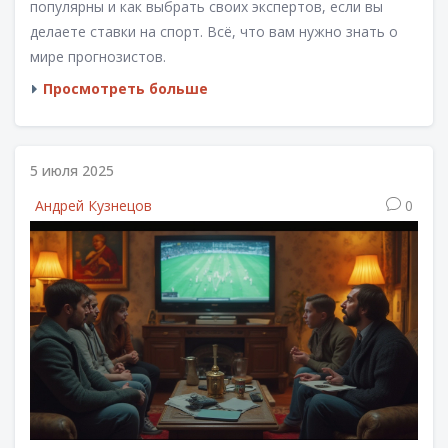
популярны и как выбрать своих экспертов, если вы
делаете ставки на спорт. Всё, что вам нужно знать о
мире прогнозистов.
Просмотреть больше
5 июля 2025
Андрей Кузнецов
0