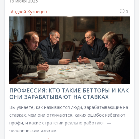
19 июля 2025
Андрей Кузнецов
0
ПРОФЕССИЯ: КТО ТАКИЕ БЕТТОРЫ И КАК
ОНИ ЗАРАБАТЫВАЮТ НА СТАВКАХ
Вы узнаете, как называются люди, зарабатывающие на
ставках, чем они отличаются, каких ошибок избегают
профи, и какие стратегии реально работают —
человеческим языком.