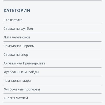
КАТЕГОРИИ
Статистика
Ставки на футбол
Лига чемпионов
Чемпионат Европы
Ставки на спорт
Английская Премьер-лига
Футбольные инсайды
Чемпионат мира
Футбольные прогнозы
Анализ матчей