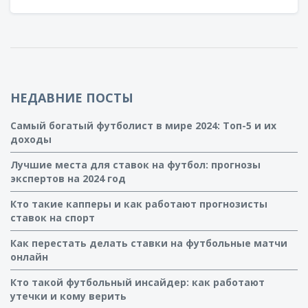
делать более обоснованные ставки. Простые советы
помогут понять, как анализировать футбольные матчи
и извлекать максимум из аналитических данных.
НЕДАВНИЕ ПОСТЫ
Самый богатый футболист в мире 2024: Топ-5 и их
доходы
Лучшие места для ставок на футбол: прогнозы
экспертов на 2024 год
Кто такие капперы и как работают прогнозисты
ставок на спорт
Как перестать делать ставки на футбольные матчи
онлайн
Кто такой футбольный инсайдер: как работают
утечки и кому верить