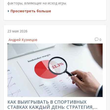
факторы, влияющие на исход игры.
Просмотреть больше
23 мая 2026
Андрей Кузнецов
0
КАК ВЫИГРЫВАТЬ В СПОРТИВНЫХ
СТАВКАХ КАЖДЫЙ ДЕНЬ: СТРАТЕГИЯ,