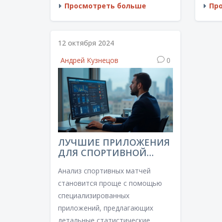
сайты предоставляют наиболее
знаме
Просмотреть больше
Пр
точные и достоверные данные, а
Это ч
также какие из них предлагают
соста
дополнительный функционал для
страт
12 октября 2024
улучшения вашего анализа.
такти
Андрей Кузнецов
0
Полезные советы и неожиданно
В ст
интересные факты об помогут
истор
вам принять решение.
значе
Исследование различных
влиян
ресурсов позволит выбрать
знаме
лучший вариант для изучения
носил
футбольной статистики.
пред
ЛУЧШИЕ ПРИЛОЖЕНИЯ
о вли
ДЛЯ СПОРТИВНОЙ
АНАЛИТИКИ
попул
Анализ спортивных матчей
боле
становится проще с помощью
специализированных
приложений, предлагающих
детальные статистические