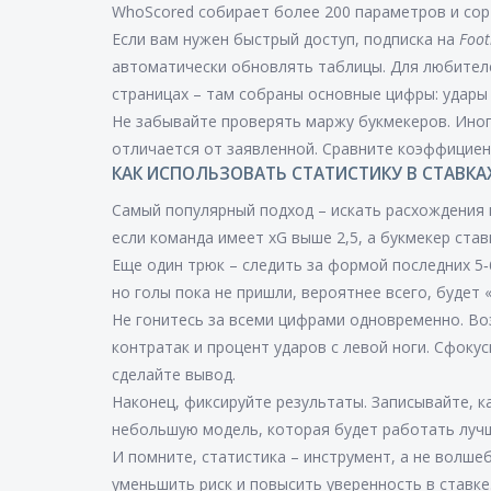
WhoScored собирает более 200 параметров и сорт
Если вам нужен быстрый доступ, подписка на
Foot
автоматически обновлять таблицы. Для любителе
страницах – там собраны основные цифры: удары 
Не забывайте проверять маржу букмекеров. Ино
отличается от заявленной. Сравните коэффициент
КАК ИСПОЛЬЗОВАТЬ СТАТИСТИКУ В СТАВКА
Самый популярный подход – искать расхождения 
если команда имеет xG выше 2,5, а букмекер ста
Еще один трюк – следить за формой последних 5‑6
но голы пока не пришли, вероятнее всего, будет 
Не гонитесь за всеми цифрами одновременно. Воз
контратак и процент ударов с левой ноги. Сфоку
сделайте вывод.
Наконец, фиксируйте результаты. Записывайте, к
небольшую модель, которая будет работать луч
И помните, статистика – инструмент, а не волш
уменьшить риск и повысить уверенность в ставке