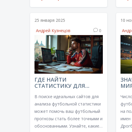
анализа матчей. Узнаешь, чем
заним
платные и бесплатные сервисы
как э
отличаются друг от друга, где
главн
25 января 2025
10 но
искать уникальные метрики и что
Отве
Андрей Кузнецов
0
Андр
делать, если данные
помо
противоречат друг другу.
страт
Конкретные советы и примеры —
каждо
без воды. Всё, чтобы твой
анализ был не гаданием, а
работал на результат.
ГДЕ НАЙТИ
ЗНА
СТАТИСТИКУ ДЛЯ
МИР
ФУТБОЛЬНЫХ
СТА
В поиске идеальных сайтов для
Число
ПРОГНОЗОВ
ИНТ
анализа футбольной статистики
футбо
может помочь ваш футбольный
на по
прогнозы стать более точными и
имен 
обоснованными. Узнайте, какие
Дрогб