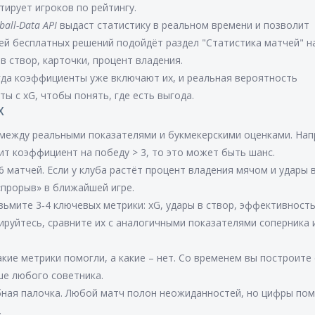
ирует игроков по рейтингу.
ball-Data API
выдаст статистику в реальном времени и позволит
й бесплатных решений подойдёт раздел "Статистика матчей" н
в створ, карточки, процент владения.
гда коэффициенты уже включают их, и реальная вероятность
ы с xG, чтобы понять, где есть выгода.
Х
между реальными показателями и букмекерскими оценками. Нап
вит коэффициент на победу > 3, то это может быть шанс.
 матчей. Если у клуба растёт процент владения мячом и удары в
«прорыв» в ближайшей игре.
ьмите 3‑4 ключевых метрики: xG, удары в створ, эффективност
сируйтесь, сравните их с аналогичными показателями соперника 
акие метрики помогли, а какие – нет. Со временем вы построите
ше любого советника.
ебная палочка. Любой матч полон неожиданностей, но цифры пом
.