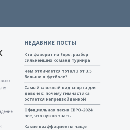
НЕДАВНИЕ ПОСТЫ
к
Кто фаворит на Евро: разбор
сильнейших команд турнира
Чем отличается тотал 3 от 3.5
больше в футболе?
ложно
Самый сложный вид спорта для
ьно
девочек: почему гимнастика
остается непревзойденной
Официальная песня ЕВРО-2024:
адение
все, что нужно знать
а.
Какие коэффициенты чаще