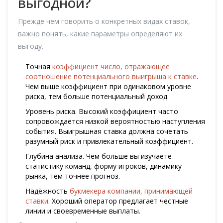
выгодной?
Прежде чем говорить о конкретных видах ставок,
важно понять, какие параметры определяют их
выгоду.
Точная
коэффициент
число, отражающее
соотношение потенциального выигрыша к ставке
.
Чем выше коэффициент при одинаковом уровне
риска, тем больше потенциальный доход.
Уровень риска. Высокий коэффициент часто
сопровождается низкой вероятностью наступления
события. Выигрышная ставка должна сочетать
разумный риск и привлекательный коэффициент.
Глубина анализа. Чем больше вы изучаете
статистику команд, форму игроков, динамику
рынка, тем точнее прогноз.
Надёжность
букмекера
компании, принимающей
ставки
. Хороший оператор предлагает честные
линии и своевременные выплаты.