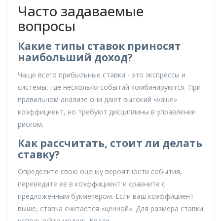
Часто задаваемые
вопросы
Какие типы ставок приносят
наибольший доход?
Чаще всего прибыльные ставки - это экспрессы и
системы, где несколько событий комбинируются. При
правильном анализе они дают высокий «value»
коэффициент, но требуют дисциплины в управлении
риском.
Как рассчитать, стоит ли делать
ставку?
Определите свою оценку вероятности события,
переведите её в коэффициент и сравните с
предложенным букмекером. Если ваш коэффициент
выше, ставка считается «ценной». Для размера ставки
используйте модель Келли.