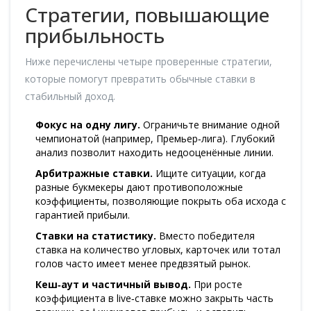
Стратегии, повышающие
прибыльность
Ниже перечислены четыре проверенные стратегии,
которые помогут превратить обычные ставки в
стабильный доход.
Фокус на одну лигу.
Ограничьте внимание одной
чемпионатой (например, Премьер‑лига). Глубокий
анализ позволит находить недооценённые линии.
Арбитражные ставки.
Ищите ситуации, когда
разные букмекеры дают противоположные
коэффициенты, позволяющие покрыть оба исхода с
гарантией прибыли.
Ставки на статистику.
Вместо победителя
ставка на количество угловых, карточек или тотал
голов часто имеет менее предвзятый рынок.
Кеш‑аут и частичный вывод.
При росте
коэффициента в live‑ставке можно закрыть часть