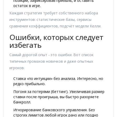
позиции, зафиксировав прибыль, и оставить
остаток в игре.
Каждая стратегия требует собственного набора
инструментов: статистические базы, сервисы
сравнения коэффициентов, подсчёт модели Келли.
Ошибки, которых следует
избегать
Самый дорогой опыт - это ошибки. Вот список
типичных промахов новичков и даже опытных
игроков.
Ставка «по интуиции» без анализа. Интересно, но
редко прибыльно.
Погоня за потерями (беттинг). Увеличивая размер
ставки после проигрыша, вы быстро разоряете
банкролл.
Игнорирование банковского управления. Без
строгих лимитов любой игрок рано или поздно