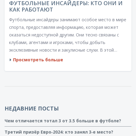
ФУТБОЛЬНЫЕ ИНСАЙДЕРЫ: КТО ОНИ И
КАК РАБОТАЮТ
Футбольные инсайдеры занимают особое место в мире
спорта, предоставляя информацию, которая может
оказаться недоступной другим. Они тесно связаны с
клубами, агентами и игроками, чтобы добыть
эксклюзивные новости и закулисные слухи. В этой
статье мы рассмотрим роль футбольных инсайдеров,
Просмотреть больше
их источники и способы, которыми они влияют на
восприятие футбольных событий поклонниками и СМИ.
НЕДАВНИЕ ПОСТЫ
Чем отличается тотал 3 от 3.5 больше в футболе?
Третий призёр Евро‑2024: кто занял 3‑е место?