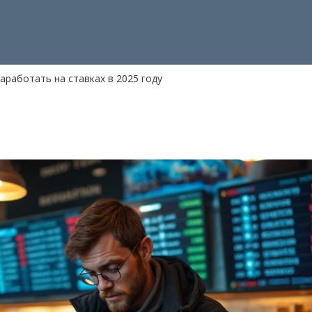
аработать на ставках в 2025 году