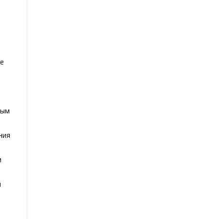
ые
ным
ния
и
м