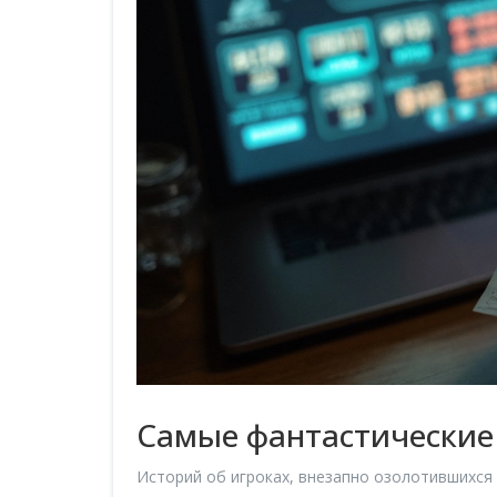
Самые фантастические
Историй об игроках, внезапно озолотившихся н