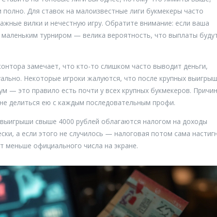
и полно. Для ставок на малоизвестные лиги букмекеры часто
ажные вилки и нечестную игру. Обратите внимание: если ваша
с маленьким турниром — велика вероятность, что выплаты буду
контора замечает, что кто-то слишком часто выводит деньги,
уально. Некоторые игроки жалуются, что после крупных выигры
ум — это правило есть почти у всех крупных букмекеров. Причи
 не делиться ею с каждым последовательным профи.
а выигрыши свыше 4000 рублей облагаются налогом на доходы
ски, а если этого не случилось — налоговая потом сама настиг
ет меньше официального числа на экране.