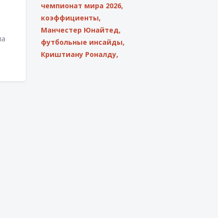
чемпионат мира 2026,
коэффициенты,
Манчестер Юнайтед,
ла
футбольные инсайды,
Криштиану Роналду,
овые
отря
ная
,
х