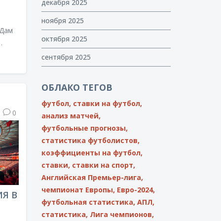
декабря 2025
ноября 2025
 Дам
октября 2025
вы
сентября 2025
ция
ОБЛАКО ТЕГОВ
вежую
футбол,
ставки на футбол,
0
анализ матчей,
иенты
футбольные прогнозы,
статистика футболистов,
могут
коэффициенты на футбол,
ибок
ставки,
ставки на спорт,
Английская Премьер-лига,
пыт.
чемпионат Европы,
Евро-2024,
Я В
футбольная статистика,
АПЛ,
статистика,
Лига чемпионов,