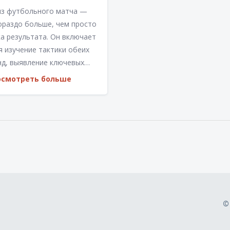
из футбольного матча —
ораздо больше, чем просто
а результата. Он включает
я изучение тактики обеих
нд, выявление ключевых
ов, анализ оборонительных
осмотреть больше
тупательных стратегий. Это
ляет понять, какие
нты повлияли на исход
и как улучшить будущие
пления. В статье
сняются методы и подходы
лубокого понимания
ольных матчей.
©