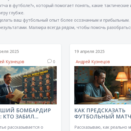
тча в футболе?», который помогает понять, какие тактические 
игру глубже.
сделать ваш футбольный опыт более осознанным и прибыльным.
 результатами. Малхира всегда рядом, чтобы помочь разобратьс
реля 2025
19 апреля 2025
ей Кузнецов
0
Андрей Кузнецов
ЧШИЙ БОМБАРДИР
КАК ПРЕДСКАЗАТЬ
: КТО ЗАБИЛ
ФУТБОЛЬНЫЙ МАТЧ
ЬШЕ ВСЕХ И
ВАЖНЫЕ ФАКТОРЫ 
тье рассказывается о
Рассказываю, как реально 
ЕМУ ЭТО ВАЖНО
РЕАЛЬНЫЕ МЕТОДЫ