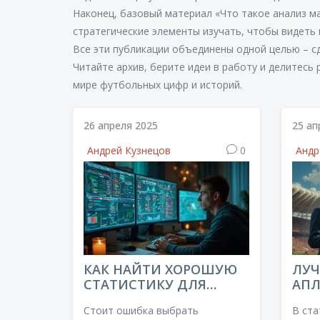
Наконец, базовый материал «Что такое анализ ма
стратегические элементы изучать, чтобы видеть 
Все эти публикации объединены одной целью – 
Читайте архив, берите идеи в работу и делитесь
мире футбольных цифр и историй.
26 апреля 2025
25 ап
Андрей Кузнецов
0
Андр
КАК НАЙТИ ХОРОШУЮ
ЛУ
СТАТИСТИКУ ДЛЯ
АПЛ
АНАЛИЗА МАТЧЕЙ:
БОЛ
Стоит ошибка выбрать
В ста
БЫСТРЫЙ ГИД
ПОЧ