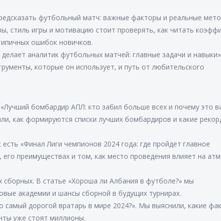
 предсказать футбольный матч: важные факторы и реальные мет
авы, стиль игры и мотивацию стоит проверять, как читать коэф
типичных ошибок новичков.
о делает аналитик футбольных матчей: главные задачи и навыки»
трументы, которые он использует, и путь от любительского
 «Лучший бомбардир АПЛ: кто забил больше всех и почему это в
или, как формируются списки лучших бомбардиров и какие рекор
с есть «Финал Лиги чемпионов 2024 года: где пройдет главное
, его преимуществах и том, как место проведения влияет на ат
х сборных. В статье «Хороша ли Албания в футболе?» мы
овые академии и шансы сборной в будущих турнирах.
о самый дорогой вратарь в мире 2024?». Мы выяснили, какие фа
нты уже стоят миллионы.