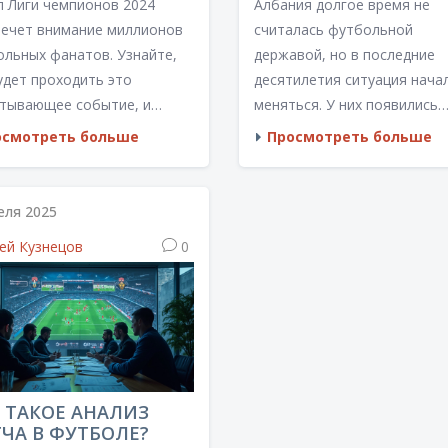
л Лиги чемпионов 2024
Албания долгое время не
ЫТИЕ?
олом.
лечет внимание миллионов
считалась футбольной
ольных фанатов. Узнайте,
державой, но в последние
удет проходить это
десятилетия ситуация нача
атывающее событие, и
меняться. У них появились
му выбранное место
крепкие игроки, строятся н
осмотреть больше
Просмотреть больше
екает столько внимания.
стадионы и академии. Несм
мотрим основные моменты
на небольшую площадь и
 великолепной футбольной
население, албанская сбор
еля 2025
 — от стадиона до
способна удивить крупные
ей Кузнецов
0
феры на трибунах.
футбольные нации. Узнайте
тайте, чтобы узнать все
какие изменения помогли
бности о подготовке к
Албании заявить о себе на
 финалу.
мировой арене, и какие у ни
перспективы в будущем.
 ТАКОЕ АНАЛИЗ
ЧА В ФУТБОЛЕ?