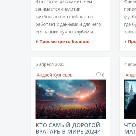
Эта статья расскажет, чем
Фина
НАВЫКИ
СОБ
футб
занимается аналитик
прив
футбольных матчей, как он
футб
работает с данными и для чего
где б
его навыки нужны клубам и
захв
болельщикам. Вы узнаете, какие
поче
Просмотреть больше
Пр
инструменты используют такие
привл
специалисты, где искать
Расс
интересные инсайты и как начать
этой
5 апреля 2025
4 апр
свою карьеру в аналитике
ночи
Андрей Кузнецов
0
Андр
футбола. Всё изложено простым,
атмос
человеческим языком, без
Прочи
скучной теории и лишних
подро
терминов. Подходящие примеры
этому
и советы помогут лучше понять
профессию. Даже если вы всего
лишь фанат, вы найдёте идеи для
КТО САМЫЙ ДОРОГОЙ
ЧТО
собственного анализа любимой
ВРАТАРЬ В МИРЕ 2024?
МАТ