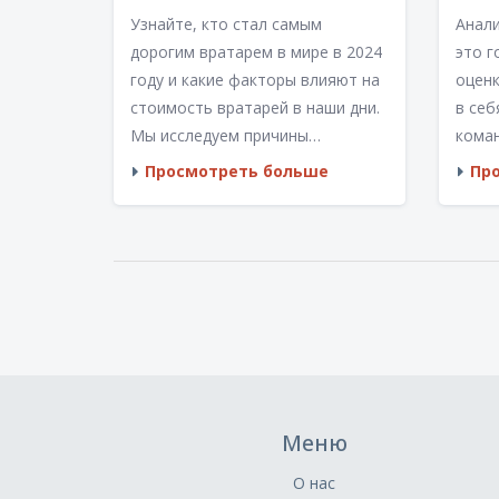
команды.
Узнайте, кто стал самым
Анал
дорогим вратарем в мире в 2024
это г
году и какие факторы влияют на
оценк
стоимость вратарей в наши дни.
в себ
Мы исследуем причины
кома
стремительного роста
игрок
Просмотреть больше
Пр
трансферных сумм и
и нас
анализируем перспективы
позво
молодых голкиперов на этом
элеме
конкурентном рынке. В статье
игры 
также рассмотрены интересные
высту
факты и полезные советы для
объя
футбольных фанатов.
для г
футб
Меню
О нас