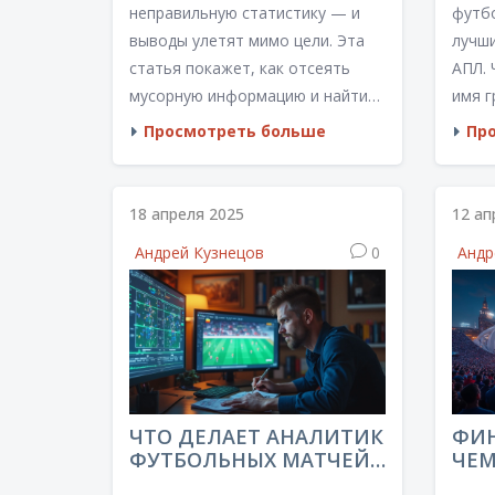
неправильную статистику — и
футб
выводы улетят мимо цели. Эта
лучш
статья покажет, как отсеять
АПЛ. 
мусорную информацию и найти
имя г
реально полезные данные для
дост
Просмотреть больше
Пр
анализа матчей. Узнаешь, чем
други
платные и бесплатные сервисы
сведе
отличаются друг от друга, где
форм
18 апреля 2025
12 ап
искать уникальные метрики и что
бомб
Андрей Кузнецов
0
Андр
делать, если данные
рекор
противоречат друг другу.
почем
Конкретные советы и примеры —
обсу
без воды. Всё, чтобы твой
тех, 
анализ был не гаданием, а
или п
работал на результат.
объя
чтоб
ЧТО ДЕЛАЕТ АНАЛИТИК
ФИ
экспе
ФУТБОЛЬНЫХ МАТЧЕЙ:
ЧЕМ
ГЛАВНЫЕ ЗАДАЧИ И
ГДЕ
начал