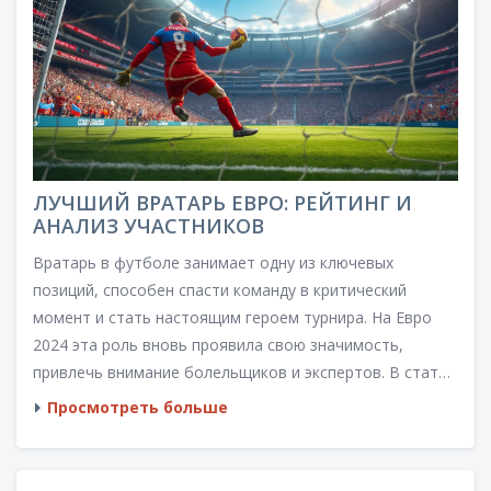
ЛУЧШИЙ ВРАТАРЬ ЕВРО: РЕЙТИНГ И
АНАЛИЗ УЧАСТНИКОВ
Вратарь в футболе занимает одну из ключевых
позиций, способен спасти команду в критический
момент и стать настоящим героем турнира. На Евро
2024 эта роль вновь проявила свою значимость,
привлечь внимание болельщиков и экспертов. В статье
мы рассмотрим лучших вратарей турнира, их
Просмотреть больше
достижения, особенности игры и вклад в успех своих
сборных. Узнаем, кто смог проявить себя как
настоящий лидер и добиться признания на