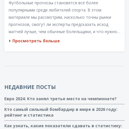
Футбольные прогнозы становятся всё более
популярными среди любителей спорта. В этом
материале мы рассмотрим, насколько точны рынки
прогнозов, смогут ли эксперты предсказать исход
матчей лучше, чем обычные болельщики, и что нужно
учитывать при выборе ставок. Узнаем, какие факторы
Просмотреть больше
влияют на точность прогнозов и можно ли с их
помощью добиться успеха.
НЕДАВНИЕ ПОСТЫ
Евро 2024: Кто занял третье место на чемпионате?
Кто самый сильный бомбардир в мире в 2026 году:
рейтинг и статистика
Как узнать, какие показатели сдавать в статистику: