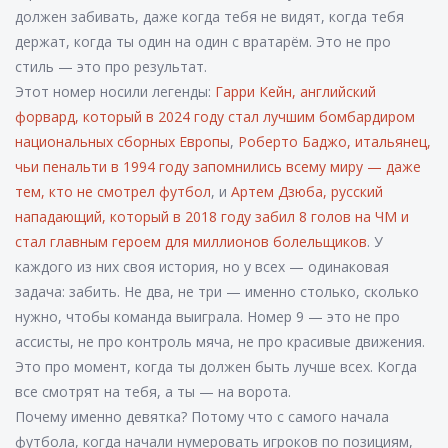
должен забивать, даже когда тебя не видят, когда тебя
держат, когда ты один на один с вратарём. Это не про
стиль — это про результат.
Этот номер носили легенды:
Гарри Кейн
,
английский
форвард, который в 2024 году стал лучшим бомбардиром
национальных сборных Европы
,
Роберто Баджо
,
итальянец,
чьи пенальти в 1994 году запомнились всему миру — даже
тем, кто не смотрел футбол
, и
Артем Дзюба
,
русский
нападающий, который в 2018 году забил 8 голов на ЧМ и
стал главным героем для миллионов болельщиков
. У
каждого из них своя история, но у всех — одинаковая
задача: забить. Не два, не три — именно столько, сколько
нужно, чтобы команда выиграла. Номер 9 — это не про
ассисты, не про контроль мяча, не про красивые движения.
Это про момент, когда ты должен быть лучше всех. Когда
все смотрят на тебя, а ты — на ворота.
Почему именно девятка? Потому что с самого начала
футбола, когда начали нумеровать игроков по позициям,