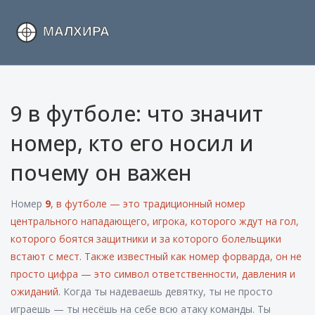
9 в футболе: что значит
номер, кто его носил и
почему он важен
Номер
9
,
в футболе — это традиционный номер
центрального нападающего, игрока, которого ждут на гол,
которого боятся защитники и за которого болельщики
встают с мест
. Также известный как
номер форварда
, он не
просто цифра — это символ ответственности, давления и
ожиданий.
Когда ты надеваешь девятку, ты не просто
играешь — ты несёшь на себе всю атаку команды. Ты