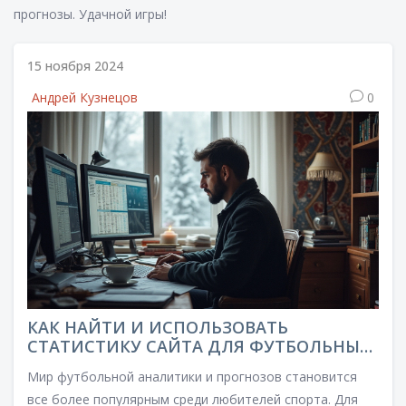
прогнозы. Удачной игры!
15 ноября 2024
Андрей Кузнецов
0
КАК НАЙТИ И ИСПОЛЬЗОВАТЬ
СТАТИСТИКУ САЙТА ДЛЯ ФУТБОЛЬНЫХ
ПРОГНОЗОВ
Мир футбольной аналитики и прогнозов становится
все более популярным среди любителей спорта. Для