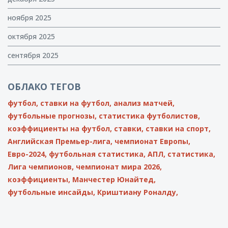
ноября 2025
октября 2025
сентября 2025
ОБЛАКО ТЕГОВ
футбол,
ставки на футбол,
анализ матчей,
футбольные прогнозы,
статистика футболистов,
коэффициенты на футбол,
ставки,
ставки на спорт,
Английская Премьер-лига,
чемпионат Европы,
Евро-2024,
футбольная статистика,
АПЛ,
статистика,
Лига чемпионов,
чемпионат мира 2026,
коэффициенты,
Манчестер Юнайтед,
футбольные инсайды,
Криштиану Роналду,