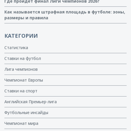
Где пройдет финал Лиги чемпионов 2026?
Как называется штрафная площадь в футболе: зоны,
размеры и правила
КАТЕГОРИИ
Статистика
Ставки на футбол
Лига чемпионов
Чемпионат Европы
Ставки на спорт
Английская Премьер-лига
Футбольные инсайды
Чемпионат мира