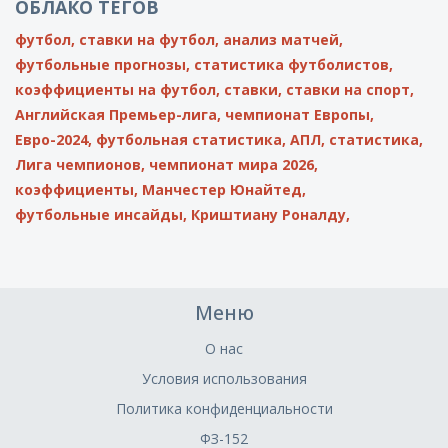
ОБЛАКО ТЕГОВ
футбол,
ставки на футбол,
анализ матчей,
футбольные прогнозы,
статистика футболистов,
коэффициенты на футбол,
ставки,
ставки на спорт,
Английская Премьер-лига,
чемпионат Европы,
Евро-2024,
футбольная статистика,
АПЛ,
статистика,
Лига чемпионов,
чемпионат мира 2026,
коэффициенты,
Манчестер Юнайтед,
футбольные инсайды,
Криштиану Роналду,
Меню
О нас
Условия использования
Политика конфиденциальности
ФЗ-152