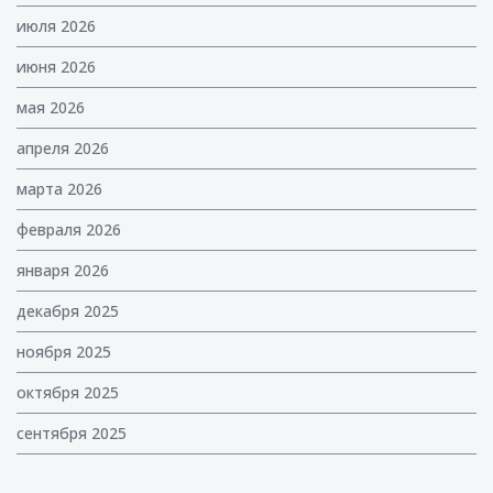
июля 2026
июня 2026
мая 2026
апреля 2026
марта 2026
февраля 2026
января 2026
декабря 2025
ноября 2025
октября 2025
сентября 2025