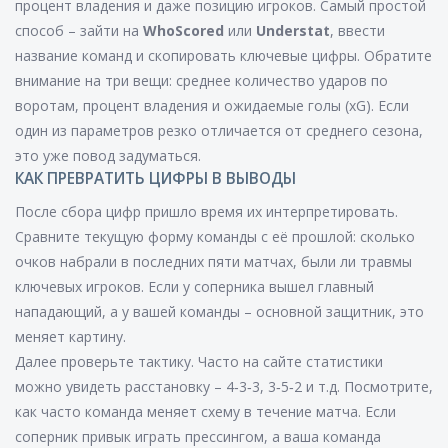
процент владения и даже позицию игроков. Самый простой
способ – зайти на
WhoScored
или
Understat
, ввести
название команд и скопировать ключевые цифры. Обратите
внимание на три вещи: среднее количество ударов по
воротам, процент владения и ожидаемые голы (xG). Если
один из параметров резко отличается от среднего сезона,
это уже повод задуматься.
КАК ПРЕВРАТИТЬ ЦИФРЫ В ВЫВОДЫ
После сбора цифр пришло время их интерпретировать.
Сравните текущую форму команды с её прошлой: сколько
очков набрали в последних пяти матчах, были ли травмы
ключевых игроков. Если у соперника вышел главный
нападающий, а у вашей команды – основной защитник, это
меняет картину.
Далее проверьте тактику. Часто на сайте статистики
можно увидеть расстановку – 4‑3‑3, 3‑5‑2 и т.д. Посмотрите,
как часто команда меняет схему в течение матча. Если
соперник привык играть прессингом, а ваша команда