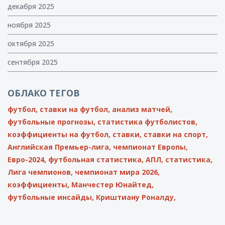
декабря 2025
ноября 2025
октября 2025
сентября 2025
ОБЛАКО ТЕГОВ
футбол,
ставки на футбол,
анализ матчей,
футбольные прогнозы,
статистика футболистов,
коэффициенты на футбол,
ставки,
ставки на спорт,
Английская Премьер-лига,
чемпионат Европы,
Евро-2024,
футбольная статистика,
АПЛ,
статистика,
Лига чемпионов,
чемпионат мира 2026,
коэффициенты,
Манчестер Юнайтед,
футбольные инсайды,
Криштиану Роналду,