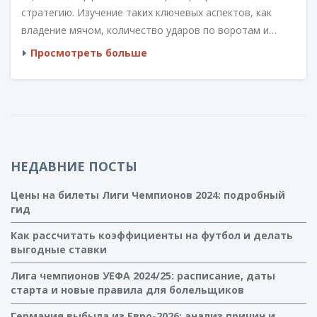
стратегию. Изучение таких ключевых аспектов, как
владение мячом, количество ударов по воротам и
точность передач, помогает извлекать ценные выводы.
Просмотреть больше
Технологические инновации и аналитические подходы
позволяют отслеживать показатели игроков и команд
в реальном времени. Статья расскажет о методах
ведения статистики и даст полезные рекомендации по
анализу футбольного матча.
НЕДАВНИЕ ПОСТЫ
Цены на билеты Лиги Чемпионов 2024: подробный
гид
Как рассчитать коэффициенты на футбол и делать
выгодные ставки
Лига чемпионов УЕФА 2024/25: расписание, даты
старта и новые правила для болельщиков
Германия выбыла из Евро-2026: анализ причин и