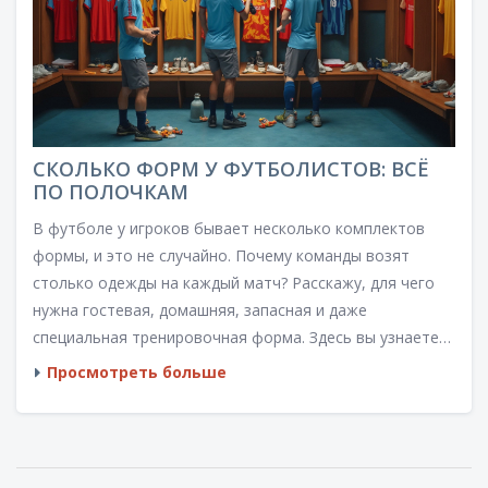
СКОЛЬКО ФОРМ У ФУТБОЛИСТОВ: ВСЁ
ПО ПОЛОЧКАМ
В футболе у игроков бывает несколько комплектов
формы, и это не случайно. Почему команды возят
столько одежды на каждый матч? Расскажу, для чего
нужна гостевая, домашняя, запасная и даже
специальная тренировочная форма. Здесь вы узнаете
практические детали – от секретов смены футболок до
Просмотреть больше
тонкостей дизайна, заметных только инсайдерам.