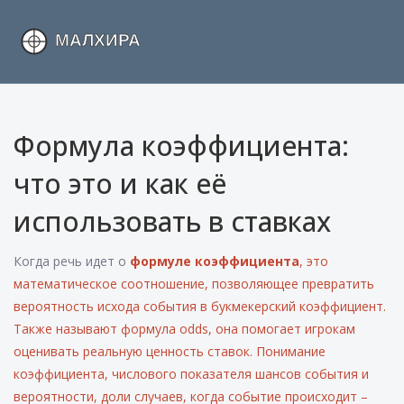
Формула коэффициента:
что это и как её
использовать в ставках
Когда речь идет о
формуле коэффициента
,
это
математическое соотношение, позволяющее превратить
вероятность исхода события в букмекерский коэффициент
.
Также называют
формула odds
, она помогает игрокам
оценивать реальную ценность ставок. Понимание
коэффициента
,
числового показателя шансов события
и
вероятности
,
доли случаев, когда событие происходит
–