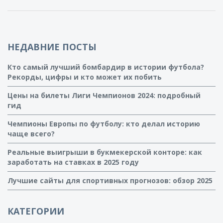
НЕДАВНИЕ ПОСТЫ
Кто самый лучший бомбардир в истории футбола?
Рекорды, цифры и кто может их побить
Цены на билеты Лиги Чемпионов 2024: подробный
гид
Чемпионы Европы по футболу: кто делал историю
чаще всего?
Реальные выигрыши в букмекерской конторе: как
заработать на ставках в 2025 году
Лучшие сайты для спортивных прогнозов: обзор 2025
КАТЕГОРИИ