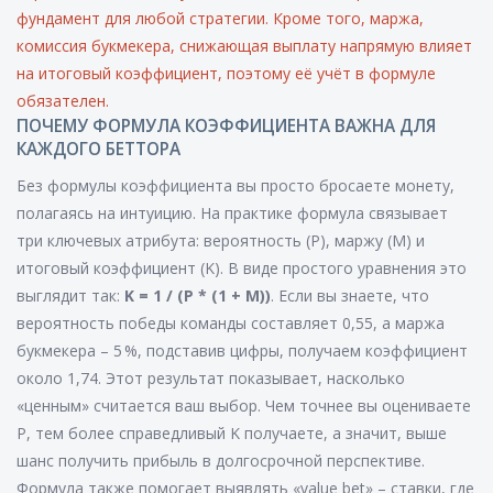
фундамент для любой стратегии. Кроме того,
маржа
,
комиссия букмекера, снижающая выплату
напрямую влияет
на итоговый коэффициент, поэтому её учёт в формуле
обязателен.
ПОЧЕМУ ФОРМУЛА КОЭФФИЦИЕНТА ВАЖНА ДЛЯ
КАЖДОГО БЕТТОРА
Без формулы коэффициента вы просто бросаете монету,
полагаясь на интуицию. На практике формула связывает
три ключевых атрибута: вероятность (P), маржу (M) и
итоговый коэффициент (K). В виде простого уравнения это
выглядит так:
K = 1 / (P * (1 + M))
. Если вы знаете, что
вероятность победы команды составляет 0,55, а маржа
букмекера – 5 %, подставив цифры, получаем коэффициент
около 1,74. Этот результат показывает, насколько
«ценным» считается ваш выбор. Чем точнее вы оцениваете
P, тем более справедливый K получаете, а значит, выше
шанс получить прибыль в долгосрочной перспективе.
Формула также помогает выявлять «value bet» – ставки, где