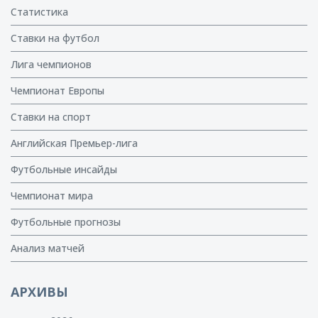
Статистика
Ставки на футбол
Лига чемпионов
Чемпионат Европы
Ставки на спорт
Английская Премьер-лига
Футбольные инсайды
Чемпионат мира
Футбольные прогнозы
Анализ матчей
АРХИВЫ