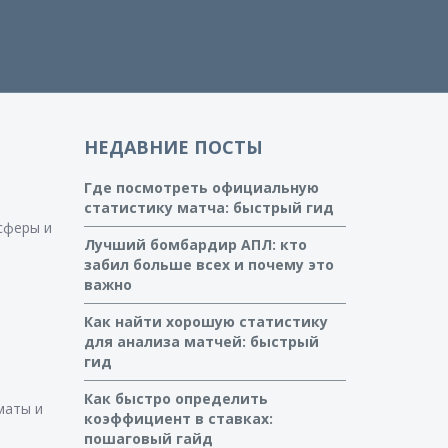
НЕДАВНИЕ ПОСТЫ
Где посмотреть официальную
статистику матча: быстрый гид
сферы и
Лучший бомбардир АПЛ: кто
забил больше всех и почему это
важно
Как найти хорошую статистику
для анализа матчей: быстрый
гид
Как быстро определить
маты и
коэффициент в ставках:
пошаговый гайд