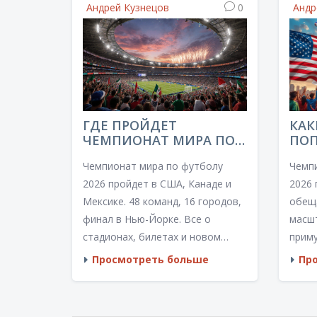
Андрей Кузнецов
0
Андр
ГДЕ ПРОЙДЕТ
КАК
ЧЕМПИОНАТ МИРА ПО
ПОП
ФУТБОЛУ В 2026 ГОДУ:
ЧЕМ
Чемпионат мира по футболу
Чемп
ГОРОДА, СТАДИОНЫ И
ФУТ
РАСПИСАНИЕ
2026 пройдет в США, Канаде и
2026 
Мексике. 48 команд, 16 городов,
обещ
финал в Нью-Йорке. Все о
масш
стадионах, билетах и новом
приму
формате турнира.
впер
Просмотреть больше
Пр
участ
данно
какие