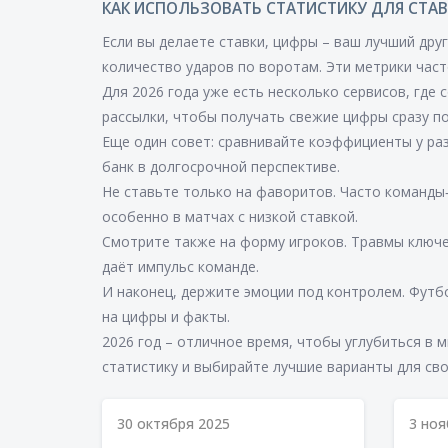
КАК ИСПОЛЬЗОВАТЬ СТАТИСТИКУ ДЛЯ СТА
Если вы делаете ставки, цифры – ваш лучший дру
количество ударов по воротам. Эти метрики част
Для 2026 года уже есть несколько сервисов, где
рассылки, чтобы получать свежие цифры сразу по
Еще один совет: сравнивайте коэффициенты у раз
банк в долгосрочной перспективе.
Не ставьте только на фаворитов. Часто команды
особенно в матчах с низкой ставкой.
Смотрите также на форму игроков. Травмы ключе
даёт импульс команде.
И наконец, держите эмоции под контролем. Футб
на цифры и факты.
2026 год – отличное время, чтобы углубиться в 
статистику и выбирайте лучшие варианты для сво
30 октября 2025
3 ноя