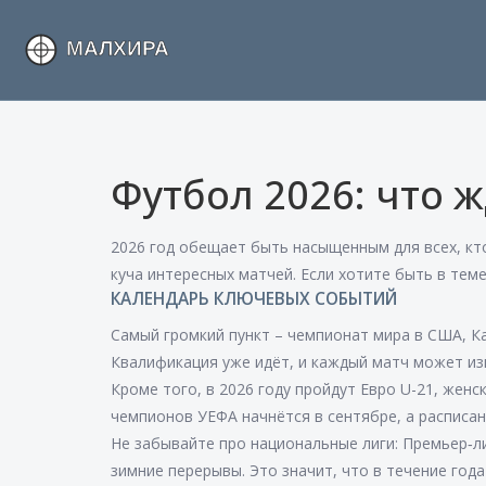
Футбол 2026: что ж
2026 год обещает быть насыщенным для всех, кт
куча интересных матчей. Если хотите быть в тем
КАЛЕНДАРЬ КЛЮЧЕВЫХ СОБЫТИЙ
Самый громкий пункт – чемпионат мира в США, Ка
Квалификация уже идёт, и каждый матч может из
Кроме того, в 2026 году пройдут Евро U-21, женс
чемпионов УЕФА начнётся в сентябре, а расписан
Не забывайте про национальные лиги: Премьер‑ли
зимние перерывы. Это значит, что в течение год