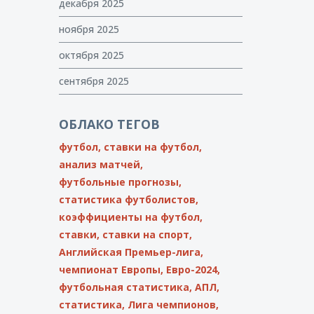
декабря 2025
ноября 2025
октября 2025
сентября 2025
ОБЛАКО ТЕГОВ
футбол,
ставки на футбол,
анализ матчей,
футбольные прогнозы,
статистика футболистов,
коэффициенты на футбол,
ставки,
ставки на спорт,
Английская Премьер-лига,
чемпионат Европы,
Евро-2024,
футбольная статистика,
АПЛ,
статистика,
Лига чемпионов,