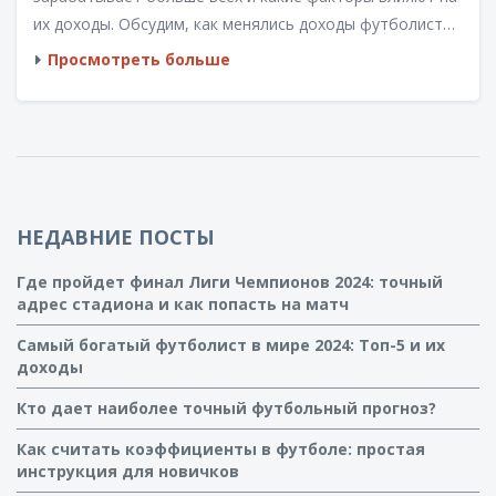
их доходы. Обсудим, как менялись доходы футболистов
с годами и сравним их с другими высокооплачиваемыми
Просмотреть больше
профессиями. Эта статья поможет понять истинный
масштаб заработков в мире футбола.
НЕДАВНИЕ ПОСТЫ
Где пройдет финал Лиги Чемпионов 2024: точный
адрес стадиона и как попасть на матч
Самый богатый футболист в мире 2024: Топ-5 и их
доходы
Кто дает наиболее точный футбольный прогноз?
Как считать коэффициенты в футболе: простая
инструкция для новичков