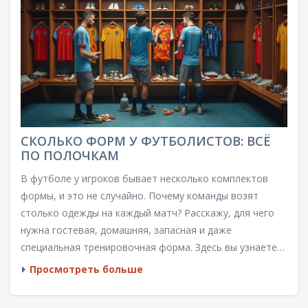
СКОЛЬКО ФОРМ У ФУТБОЛИСТОВ: ВСЁ
ПО ПОЛОЧКАМ
В футболе у игроков бывает несколько комплектов
формы, и это не случайно. Почему команды возят
столько одежды на каждый матч? Расскажу, для чего
нужна гостевая, домашняя, запасная и даже
специальная тренировочная форма. Здесь вы узнаете
практические детали – от секретов смены футболок до
Просмотреть больше
тонкостей дизайна, заметных только инсайдерам.