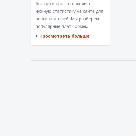
быстро и просто находить
нужную статистику на сайте для
анализа матчей. Мы разберём
популярные платформы,
расскажем, где спрятаны важные
Просмотреть больше
данные, и какие разделы реально
помогают. Также поделюсь
рабочими советами, как
сортировать информацию и
находить неожиданные детали.
Даже если ты раньше не копался
в статистике, после прочтения
всё станет на свои места.