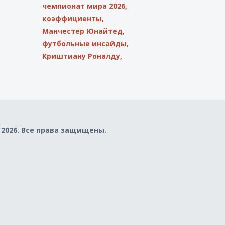
чемпионат мира 2026,
коэффициенты,
Манчестер Юнайтед,
футбольные инсайды,
Криштиану Роналду,
 2026. Все права защищены.