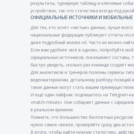
результаты, турнирную таблицу и ключевые собы
устройствах, так что статистика всегда под рукой
ОФИЦИАЛЬНЫЕ ИСТОЧНИКИ И МОБИЛЬНЫЕ
Для тех, кто хочет «чистые» данные, лучше всего
национальные федерации публикуют отчёты после
даже подробный анализ
xG
. Часто их можно найт
Если вам удобнее «всё в одном», попробуйте м
официальных источников, показывают составы, т
быстро увидеть, сколько раз команда создаёт мо
Для аналитиков и тренеров полезны сервисы тип
видеоматериалам, детальному разбору позиций и
такие данные могут стать вашим преимуществом
И ещё один лайфхак: подпишитесь на Telegram‑к
«match‑minute». Они собирают данные с официаль
в реальном времени.
Помните, что большинство бесплатных ресурсов 
нужно самое свежее, проверяйте сразу два источ
В итоге, чтобы найти нужную статистику, действу