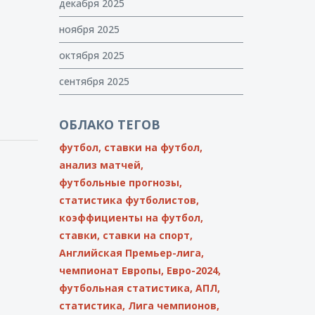
декабря 2025
ноября 2025
октября 2025
сентября 2025
ОБЛАКО ТЕГОВ
футбол,
ставки на футбол,
анализ матчей,
футбольные прогнозы,
статистика футболистов,
коэффициенты на футбол,
ставки,
ставки на спорт,
Английская Премьер-лига,
чемпионат Европы,
Евро-2024,
футбольная статистика,
АПЛ,
статистика,
Лига чемпионов,