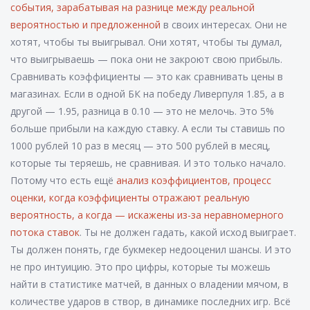
события, зарабатывая на разнице между реальной
вероятностью и предложенной
в своих интересах. Они не
хотят, чтобы ты выигрывал. Они хотят, чтобы ты думал,
что выигрываешь — пока они не закроют свою прибыль.
Сравнивать коэффициенты — это как сравнивать цены в
магазинах. Если в одной БК на победу Ливерпуля 1.85, а в
другой — 1.95, разница в 0.10 — это не мелочь. Это 5%
больше прибыли на каждую ставку. А если ты ставишь по
1000 рублей 10 раз в месяц — это 500 рублей в месяц,
которые ты теряешь, не сравнивая. И это только начало.
Потому что есть ещё
анализ коэффициентов
,
процесс
оценки, когда коэффициенты отражают реальную
вероятность, а когда — искажены из-за неравномерного
потока ставок
. Ты не должен гадать, какой исход выиграет.
Ты должен понять, где букмекер недооценил шансы. И это
не про интуицию. Это про цифры, которые ты можешь
найти в статистике матчей, в данных о владении мячом, в
количестве ударов в створ, в динамике последних игр. Всё