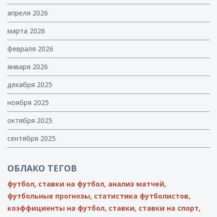
апреля 2026
марта 2026
февраля 2026
января 2026
декабря 2025
ноября 2025
октября 2025
сентября 2025
ОБЛАКО ТЕГОВ
футбол,
ставки на футбол,
анализ матчей,
футбольные прогнозы,
статистика футболистов,
коэффициенты на футбол,
ставки,
ставки на спорт,