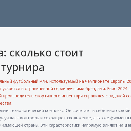
: сколько стоит
 турнира
льный футбольный мяч, используемый на чемпионате Европы 2
ыпускается в ограниченной серии лучшими брендами.
Евро 2024
–
й производитель спортивного инвентаря
справился с задачей с
ества.
целый технологический комплекс. Он сочетает в себе многослой
 улучшает контроль и сокращает скольжение, а также фирменн
инимающей страны. Эти характеристики напрямую влияют на
це