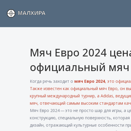
Мяч Евро 2024 цена
официальный мяч
Когда речь заходит о
мяч Евро 2024
,
это официа
Также известен как
официальный мяч Евро
, он в
крупный международный турнир, а
Adidas
,
ведущи
мяч, отвечающий самым высоким стандартам кач
Мяч Евро 2024 — это не просто шар для игры, а 
конструкцию, специальную поверхность, которая
дизайн, отражающий культурные особенности пр