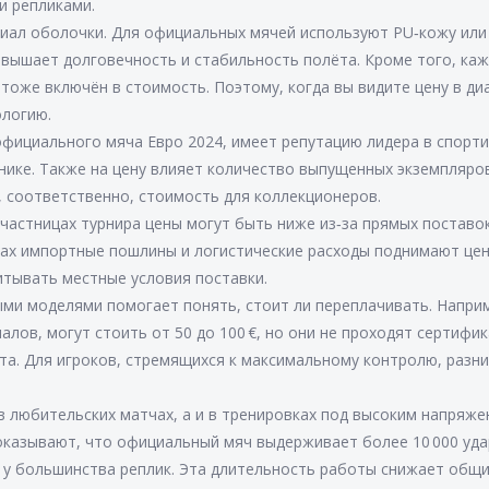
и репликами.
риал оболочки. Для официальных мячей используют PU‑кожу или
вышает долговечность и стабильность полёта. Кроме того, ка
 тоже включён в стоимость. Поэтому, когда вы видите цену в ди
ологию.
 официального мяча Евро 2024, имеет репутацию лидера в спорт
нике. Также на цену влияет количество выпущенных экземпляров
 соответственно, стоимость для коллекционеров.
участницах турнира цены могут быть ниже из‑за прямых поставо
онах импортные пошлины и логистические расходы поднимают цен
читывать местные условия поставки.
ми моделями помогает понять, стоит ли переплачивать. Напри
алов, могут стоить от 50 до 100 €, но они не проходят сертифи
та. Для игроков, стремящихся к максимальному контролю, разни
в любительских матчах, а и в тренировках под высоким напряже
оказывают, что официальный мяч выдерживает более 10 000 уда
м у большинства реплик. Эта длительность работы снижает общ