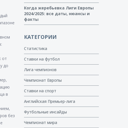
Когда жеребьевка Лиги Европы
2024/2025: все даты, нюансы и
ждый
факты
апазоне
КАТЕГОРИИ
ивном
:
Статистика
к от
Ставки на футбол
у до
Лига чемпионов
мер,
Чемпионат Европы
кацию
Ставки на спорт
ца в
Английская Премьер-лига
нием,
Футбольные инсайды
ров без
Чемпионат мира
ие