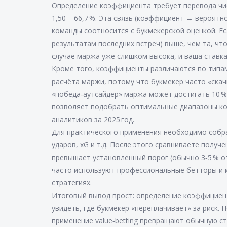
Определение коэффициента требует перевода чис
1,50 – 66,7 %. Эта связь (коэффициент → вероят
команды соотносится с букмекерской оценкой. Ес
результатам последних встреч) выше, чем та, ч
случае маржа уже слишком высока, и ваша ставк
Кроме того, коэффициенты различаются по типам:
расчёта маржи, потому что букмекер часто «скачи
«победа‑аутсайдер» маржа может достигать 10 %,
позволяет подобрать оптимальные диапазоны ко
аналитиков за 2025 год.
Для практического применения необходимо собра
ударов, xG и т.д. После этого сравниваете полу
превышает установленный порог (обычно 3‑5 % от
часто используют профессиональные бетторы и к
стратегиях.
Итоговый вывод прост: определение коэффициент
увидеть, где букмекер «переплачивает» за риск.
применение value‑betting превращают обычную ст