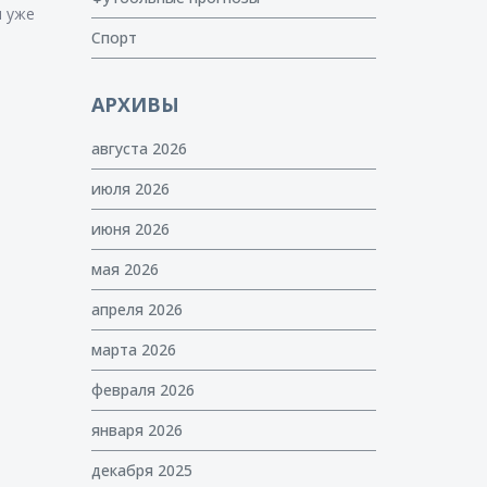
ы уже
Спорт
АРХИВЫ
августа 2026
июля 2026
июня 2026
мая 2026
апреля 2026
марта 2026
февраля 2026
января 2026
декабря 2025