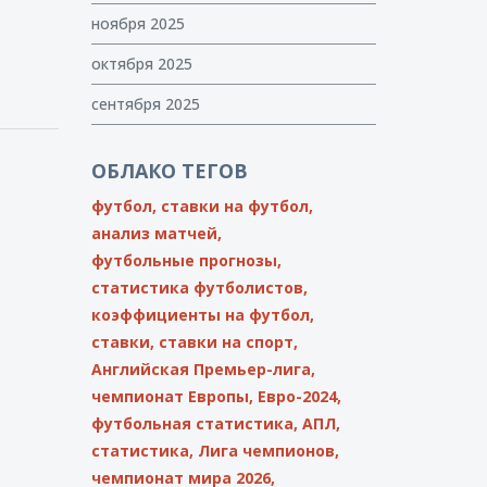
ноября 2025
октября 2025
сентября 2025
ОБЛАКО ТЕГОВ
футбол,
ставки на футбол,
анализ матчей,
футбольные прогнозы,
статистика футболистов,
коэффициенты на футбол,
ставки,
ставки на спорт,
Английская Премьер-лига,
чемпионат Европы,
Евро-2024,
футбольная статистика,
АПЛ,
статистика,
Лига чемпионов,
чемпионат мира 2026,