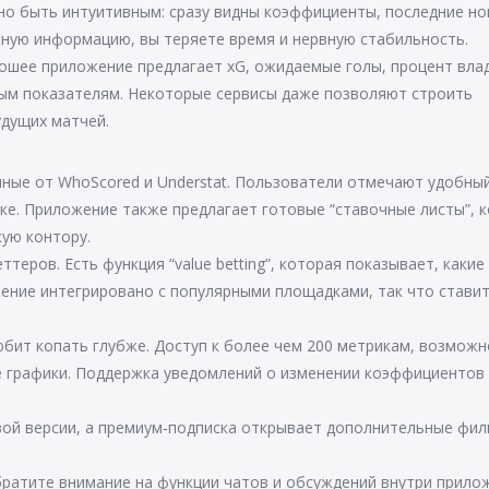
но быть интуитивным: сразу видны коэффициенты, последние но
жную информацию, вы теряете время и нервную стабильность.
рошее приложение предлагает xG, ожидаемые голы, процент влад
ым показателям. Некоторые сервисы даже позволяют строить
удущих матчей.
анные от WhoScored и Understat. Пользователи отмечают удобны
тике. Приложение также предлагает готовые “ставочные листы”, 
ую контору.
теров. Есть функция “value betting”, которая показывает, какие
ние интегрировано с популярными площадками, так что стави
юбит копать глубже. Доступ к более чем 200 метрикам, возмож
е графики. Поддержка уведомлений о изменении коэффициентов
ой версии, а премиум‑подписка открывает дополнительные фил
братите внимание на функции чатов и обсуждений внутри прило