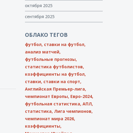
октября 2025
сентября 2025
ОБЛАКО ТЕГОВ
футбол,
ставки на футбол,
анализ матчей,
футбольные прогнозы,
статистика футболистов,
коэффициенты на футбол,
ставки,
ставки на спорт,
Английская Премьер-лига,
чемпионат Европы,
Евро-2024,
футбольная статистика,
АПЛ,
статистика,
Лига чемпионов,
чемпионат мира 2026,
коэффициенты,