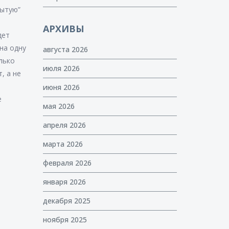
рытую”
АРХИВЫ
дет
на одну
августа 2026
лько
июля 2026
, а не
июня 2026
е
мая 2026
апреля 2026
марта 2026
февраля 2026
января 2026
декабря 2025
ноября 2025