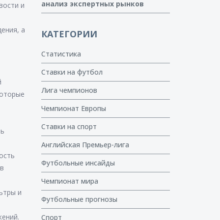
анализ экспертных рынков
вости и
ения, а
КАТЕГОРИИ
Статистика
Ставки на футбол
й
Лига чемпионов
которые
Чемпионат Европы
Ставки на спорт
ть
Английская Премьер-лига
ность
Футбольные инсайды
 в
Чемпионат мира
ьтры и
Футбольные прогнозы
жений.
Спорт