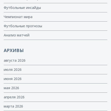
Футбольные инсайды
Чемпионат мира
Футбольные прогнозы
Анализ матчей
АРХИВЫ
августа 2026
июля 2026
июня 2026
мая 2026
апреля 2026
марта 2026