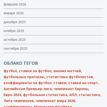
февраля 2026
января 2026
декабря 2025
ноября 2025
октября 2025
сентября 2025
ОБЛАКО ТЕГОВ
футбол,
ставки на футбол,
анализ матчей,
футбольные прогнозы,
статистика футболистов,
коэффициенты на футбол,
ставки,
ставки на спорт,
Английская Премьер-лига,
чемпионат Европы,
Евро-2024,
футбольная статистика,
АПЛ,
статистика,
Лига чемпионов,
чемпионат мира 2026,
коэффициенты,
Манчестер Юнайтед,