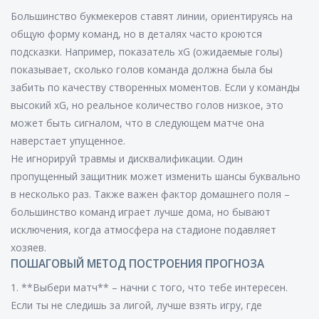
Большинство букмекеров ставят линии, ориентируясь на
общую форму команд, но в деталях часто кроются
подсказки. Например, показатель xG (ожидаемые голы)
показывает, сколько голов команда должна была бы
забить по качеству створенных моментов. Если у команды
высокий xG, но реальное количество голов низкое, это
может быть сигналом, что в следующем матче она
наверстает упущенное.
Не игнорируй травмы и дисквалификации. Один
пропущенный защитник может изменить шансы буквально
в несколько раз. Также важен фактор домашнего поля –
большинство команд играет лучше дома, но бывают
исключения, когда атмосфера на стадионе подавляет
хозяев.
ПОШАГОВЫЙ МЕТОД ПОСТРОЕНИЯ ПРОГНОЗА
1. **Выбери матч** – начни с того, что тебе интересен.
Если ты не следишь за лигой, лучше взять игру, где