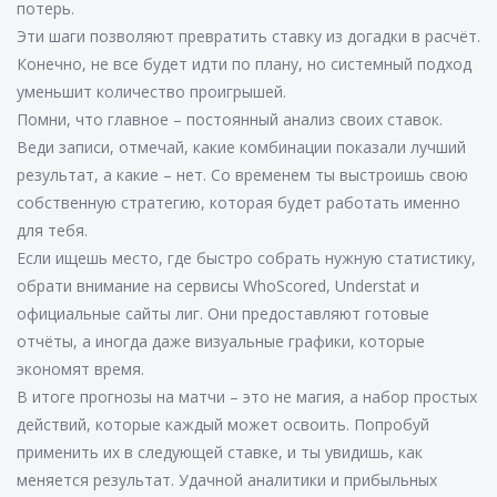
потерь.
Эти шаги позволяют превратить ставку из догадки в расчёт.
Конечно, не все будет идти по плану, но системный подход
уменьшит количество проигрышей.
Помни, что главное – постоянный анализ своих ставок.
Веди записи, отмечай, какие комбинации показали лучший
результат, а какие – нет. Со временем ты выстроишь свою
собственную стратегию, которая будет работать именно
для тебя.
Если ищешь место, где быстро собрать нужную статистику,
обрати внимание на сервисы WhoScored, Understat и
официальные сайты лиг. Они предоставляют готовые
отчёты, а иногда даже визуальные графики, которые
экономят время.
В итоге прогнозы на матчи – это не магия, а набор простых
действий, которые каждый может освоить. Попробуй
применить их в следующей ставке, и ты увидишь, как
меняется результат. Удачной аналитики и прибыльных