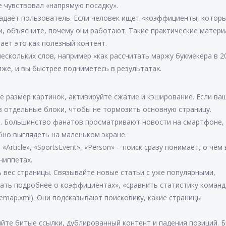
е чувствовал «напрямую посадку».
адаёт пользователь. Если человек ищет «коэффициенты, котор
и, объясните, почему они работают. Такие практические матер
ает это как полезный контент.
ескольких слов, например «как рассчитать маржу букмекера в 2
же, и вы быстрее подниметесь в результатах.
 размер картинок, активируйте сжатие и кэширование. Если ва
в отдельные блоки, чтобы не тормозить основную страницу.
. Большинство фанатов просматривают новости на смартфоне,
бно выглядеть на маленьком экране.
Article», «SportsEvent», «Person» – поиск сразу понимает, о чём
ниппетах.
 вес страницы. Связывайте новые статьи с уже популярными,
ать подробнее о коэффициентах», «сравнить статистику команд
itemap.xml). Они подсказывают поисковику, какие страницы
ряйте битые ссылки, дублированный контент и падения позиций. 