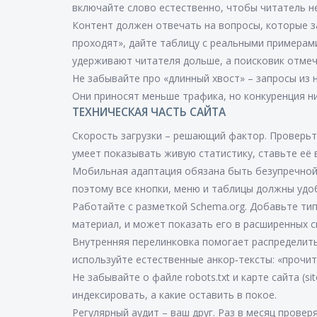
включайте слово естественно, чтобы читатель н
Контент должен отвечать на вопросы, которые з
проходят», дайте таблицу с реальными примерам
удерживают читателя дольше, а поисковик отмеч
Не забывайте про «длинный хвост» – запросы из н
Они приносят меньше трафика, но конкуренция ни
ТЕХНИЧЕСКАЯ ЧАСТЬ САЙТА
Скорость загрузки – решающий фактор. Проверьте
умеет показывать живую статистику, ставьте её 
Мобильная адаптация обязана быть безупречной
поэтому все кнопки, меню и таблицы должны удо
Работайте с разметкой Schema.org. Добавьте тип «
материал, и может показать его в расширенных с
Внутренняя перелинковка помогает распределить
используйте естественные анкор‑тексты: «прочит
Не забывайте о файле robots.txt и карте сайта (s
индексировать, а какие оставить в покое.
Регулярный аудит – ваш друг. Раз в месяц прове