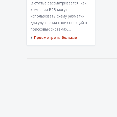
В статье рассматривается, как
РАЗМЕТКИ
компании B2B могут
использовать схему разметки
для улучшения своих позиций в
поисковых системах.
Разбираются основные
Просмотреть больше
технические аспекты и полезные
советы по внедрению
семантических данных. На
примерах показано, как
внедрение схемы может
привлечь большее внимание
клиентов. Даны рекомендации от
известных экспертов в области
цифрового маркетинга.