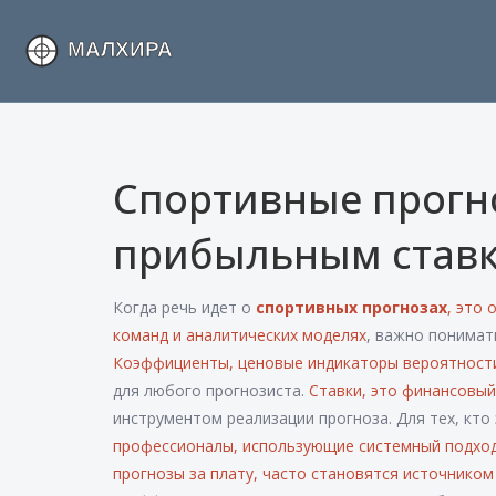
Спортивные прогн
прибыльным став
Когда речь идет о
спортивных прогнозах
,
это 
команд и аналитических моделях
, важно понимат
Коэффициенты
,
ценовые индикаторы вероятност
для любого прогнозиста.
Ставки
,
это финансовый
инструментом реализации прогноза. Для тех, кт
профессионалы, использующие системный подхо
прогнозы за плату, часто становятся источнико