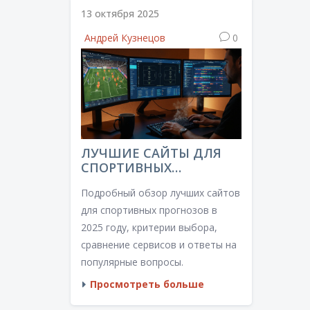
13 октября 2025
Андрей Кузнецов
0
ЛУЧШИЕ САЙТЫ ДЛЯ
СПОРТИВНЫХ
ПРОГНОЗОВ: ОБЗОР 2025
Подробный обзор лучших сайтов
для спортивных прогнозов в
2025 году, критерии выбора,
сравнение сервисов и ответы на
популярные вопросы.
Просмотреть больше