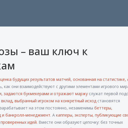
озы – ваш ключ к
кам
оценка будущих результатов матчей, основанная на статистике,
ь, как они взаимодействуют с другими элементами игрового мир
и, задаются букмекерами и отражают маржу
служат первой подс
 вклад, выбранный игроком на конкретный исход
становятся
о зарабатывает на этом постоянно, незаменимы
беттеры
,
д и банкролл‑менеджмент
. А
капперы
,
эксперты, публикующие св
м проверенных идей
. Вместе они образуют цепочку: без точных