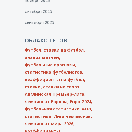
ноября 2025
октября 2025
сентября 2025
ОБЛАКО ТЕГОВ
футбол,
ставки на футбол,
анализ матчей,
футбольные прогнозы,
статистика футболистов,
коэффициенты на футбол,
ставки,
ставки на спорт,
Английская Премьер-лига,
чемпионат Европы,
Евро-2024,
футбольная статистика,
АПЛ,
статистика,
Лига чемпионов,
чемпионат мира 2026,
коэффициенты,