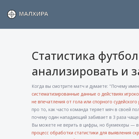
Статистика футбола
анализировать и з
Когда вы смотрите матч и думаете: "Почему име
систематизированные данные о действиях игроков
не впечатления от гола или спорного судейского
про то, как часто команда теряет мяч в своей по
почему один нападающий забивает в 3 раза чаще,
Вы можете не верить в цифры, но букмекеры — ве
процесс обработки статистики для выявления ск