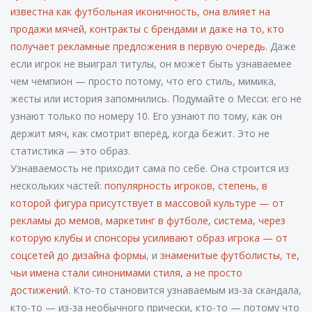
известна как
футбольная иконичность
, она влияет на
продажи мячей, контракты с брендами и даже на то, кто
получает рекламные предложения в первую очередь.
Даже
если игрок не выиграл титулы, он может быть узнаваемее
чем чемпион — просто потому, что его стиль, мимика,
жесты или история запомнились. Подумайте о Месси: его не
узнают только по номеру 10. Его узнают по тому, как он
держит мяч, как смотрит вперёд, когда бежит. Это не
статистика — это образ.
Узнаваемость не приходит сама по себе. Она строится из
нескольких частей:
популярность игроков
,
степень, в
которой фигура присутствует в массовой культуре — от
рекламы до мемов
,
маркетинг в футболе
,
система, через
которую клубы и спонсоры усиливают образ игрока — от
соцсетей до дизайна формы
, и
знаменитые футболисты
,
те,
чьи имена стали синонимами стиля, а не просто
достижений
. Кто-то становится узнаваемым из-за скандала,
кто-то — из-за необычного прически, кто-то — потому что