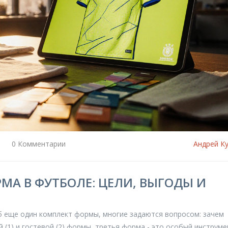
0 Комментарии
Андрей К
МА В ФУТБОЛЕ: ЦЕЛИ, ВЫГОДЫ И
б еще один комплект формы, многие задаются вопросом: зачем
 (1) и гостевой (2) формы, третья форма - это особый инструме