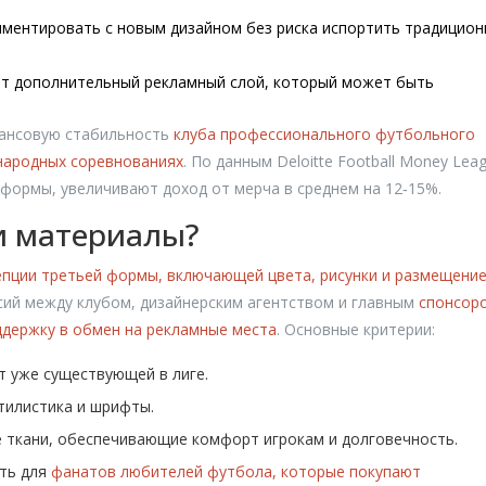
ментировать с новым дизайном без риска испортить традицио
т дополнительный рекламный слой, который может быть
нансовую стабильность
клуба
профессионального футбольного
народных соревнованиях
. По данным Deloitte Football Money Lea
формы, увеличивают доход от мерча в среднем на 12‑15%.
и материалы?
епции третьей формы, включающей цвета, рисунки и размещени
сий между клубом, дизайнерским агентством и главным
спонсор
держку в обмен на рекламные места
. Основные критерии:
т уже существующей в лиге.
стилистика и шрифты.
 ткани, обеспечивающие комфорт игрокам и долговечность.
сть для
фанатов
любителей футбола, которые покупают