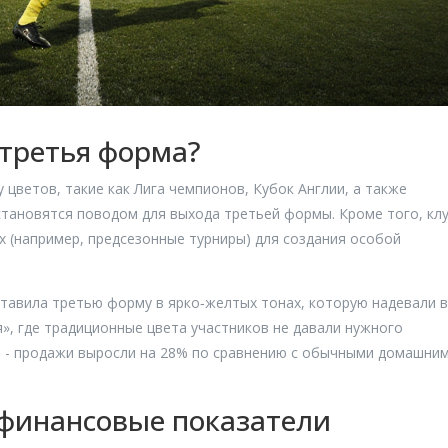
 третья форма?
 цветов, такие как Лига чемпионов, Кубок Англии, а также
тановятся поводом для выхода третьей формы. Кроме того, кл
х (например, предсезонные турниры) для создания особой
ставила третью форму в ярко‑желтых тонах, которую надевали в
», где традиционные цвета участников не давали нужного
а - продажи выросли на 28% по сравнению с обычными домашни
 финансовые показатели