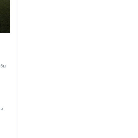
убы
ми