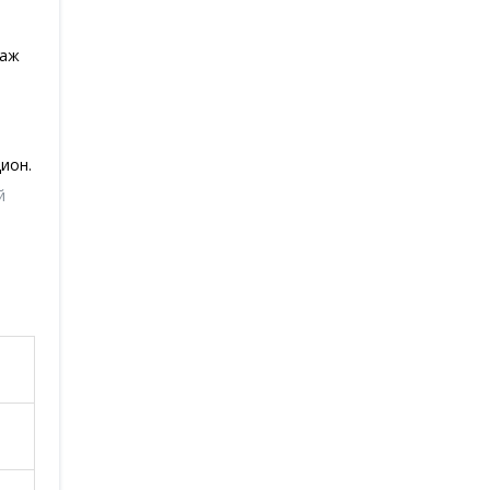
даж
й
ион.
й