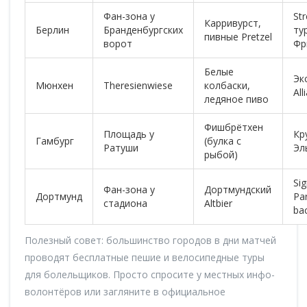
Фан-зона у
Str
Карривурст,
Берлин
Бранденбургских
ту
пивные Pretzel
ворот
Фр
Белые
Эк
Мюнхен
Theresienwiese
колбаски,
All
ледяное пиво
Фишбрётхен
Площадь у
Кр
Гамбург
(булка с
Ратуши
Эл
рыбой)
Sig
Фан-зона у
Дортмундский
Дортмунд
Pa
стадиона
Altbier
ba
Полезный совет: большинство городов в дни матчей
проводят бесплатные пешие и велосипедные туры
для болельщиков. Просто спросите у местных инфо-
волонтёров или загляните в официальное