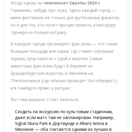
Когда едешь на
чемпионат Европы 2024
в
Германию, забудь про скуку. Здесь каждый город —
мини-фестиваль не только для футбольных фанатов,
но и для тех, кто хочет прочувствовать атмосферу
турнира на полную катушку.
В каждом городе организуют фан-зоны — это такие
большие площади или парки, где ставят огромные
экраны, кучу палаток с едой и мерчем. Самые
известные фан-зоны будут в Берлине на
Бранденбургских воротах, в Мюнхене на
Theresienwiese (где обычно проводят Октоберфест),
и в Гамбурге прямо у ратуши.
Вот чем реально стоит заняться:
Сходить на экскурсию по культовым стадионам,
даже если матч там не запланирован. Например,
Signal Iduna Park в Дортмунде и Allianz Arena в
Мюнхене — оба считаются одними из лучших в