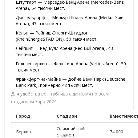
Штутгарт — Мерседес-Бенц Арена (Mercedes-Benz
Arena), 54 тысячи мест.
Дюссельдорф — Меркур Шпиль-Арена (Merkur Spiel-
Arena), 47 тысяч мест.
Кёльн — Райниш-Энерги-Штадион
(RheinEnergieSTADION), 50 тысяч мест.
Лейпциг — Ред Булл Арена (Red Bull Arena), 43
тысячи мест.
Гельзенкирхен — Фельтинс-Арена (Veltins-Arena), 50
тысяч мест.
Франкфурт-на-Майне — Дойче Банк Парк (Deutsche
Bank Park), примерно 48 тысяч мест.
Для удобства вот таблица с данными по всем
стадионам Евро 2024:
Город
Стадион
Вместимос
Олимпийский
Берлин
74 000
стадион