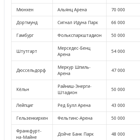
Мюнхен
Альянц Арена
70 000
Дортмунд
Сигнал Идуна Парк
66 000
Гамбург
Фолькспаркштадион
50 000
Мерседес-Бенц
Штутгарт
54 000
Арена
Меркур Шпиль-
Дюссельдорф
47 000
Арена
Райниш-Энерги-
Кёльн
50 000
Штадион
Лейпциг
Ред Булл Арена
43 000
Гельзенкирхен
Фельтинс-Арена
50 000
Франкфурт-
Дойче Банк Парк
48 000
на-Майне