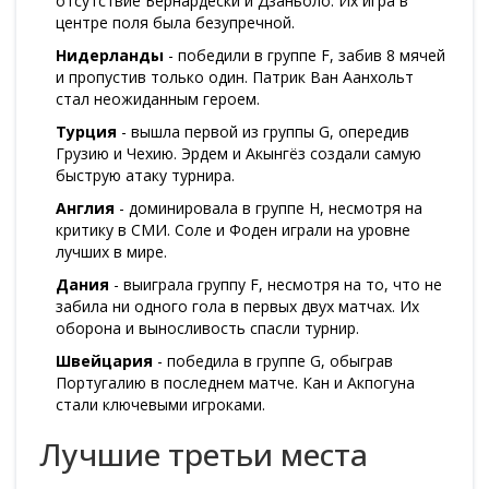
отсутствие Бернардески и Дзаньоло. Их игра в
центре поля была безупречной.
Нидерланды
- победили в группе F, забив 8 мячей
и пропустив только один. Патрик Ван Аанхольт
стал неожиданным героем.
Турция
- вышла первой из группы G, опередив
Грузию и Чехию. Эрдем и Акынгёз создали самую
быструю атаку турнира.
Англия
- доминировала в группе H, несмотря на
критику в СМИ. Соле и Фоден играли на уровне
лучших в мире.
Дания
- выиграла группу F, несмотря на то, что не
забила ни одного гола в первых двух матчах. Их
оборона и выносливость спасли турнир.
Швейцария
- победила в группе G, обыграв
Португалию в последнем матче. Кан и Акпогуна
стали ключевыми игроками.
Лучшие третьи места