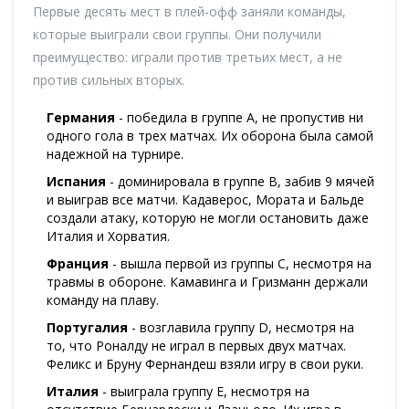
Первые десять мест в плей-офф заняли команды,
которые выиграли свои группы. Они получили
преимущество: играли против третьих мест, а не
против сильных вторых.
Германия
- победила в группе A, не пропустив ни
одного гола в трех матчах. Их оборона была самой
надежной на турнире.
Испания
- доминировала в группе B, забив 9 мячей
и выиграв все матчи. Кадаверос, Мората и Бальде
создали атаку, которую не могли остановить даже
Италия и Хорватия.
Франция
- вышла первой из группы C, несмотря на
травмы в обороне. Камавинга и Гризманн держали
команду на плаву.
Португалия
- возглавила группу D, несмотря на
то, что Роналду не играл в первых двух матчах.
Феликс и Бруну Фернандеш взяли игру в свои руки.
Италия
- выиграла группу E, несмотря на