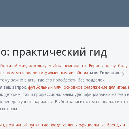
ро: практический гид
больный мяч, используемый на чемпионате Европы по футболу
ачеством материалов и фирменным дизайном
.
мяч Евро
пользует
ому важно знать, где его приобрести без подделок.
ся ваш запрос.
футбольный мяч
,
основное снаряжение для игры,
к детским, так и профессиональным. Для официальных матчей 
 более доступные варианты. Выбор зависит от материала: синте
й кожзам.
ин
,
розничный пункт, где представлены официальные бренды и