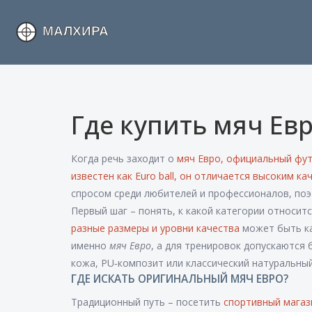
Где купить мяч Ев
Когда речь заходит о
мяч Евро
,
официальный фут
известен как
Euro ball
, он отличается высоким к
спросом среди любителей и профессионалов, поэт
Первый шаг – понять, к какой категории относит
разные размеры и уровни качества
может быть ка
именно
мяч Евро
, а для тренировок допускаются
кожа, PU‑композит или классический натуральны
ГДЕ ИСКАТЬ ОРИГИНАЛЬНЫЙ МЯЧ ЕВРО?
Традиционный путь – посетить
спортивный магаз