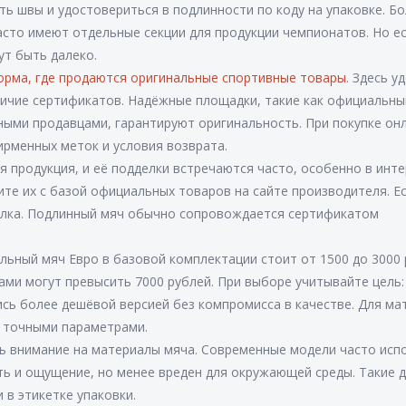
ть швы и удостовериться в подлинности по коду на упаковке. Б
часто имеют отдельные секции для продукции чемпионатов. Но е
ут быть далеко.
орма, где продаются оригинальные спортивные товары
. Здесь у
личие сертификатов. Надёжные площадки, такие как официальны
ными продавцами, гарантируют оригинальность. При покупке он
ирменных меток и условия возврата.
 продукция, и её подделки встречаются часто, особенно в инте
те их с базой официальных товаров на сайте производителя. Е
делка. Подлинный мяч обычно сопровождается сертификатом
льный мяч Евро в базовой комплектации стоит от 1500 до 3000 
ми могут превысить 7000 рублей. При выборе учитывайте цель:
сь более дешёвой версией без компромисса в качестве. Для ма
с точными параметрами.
ить внимание на материалы мяча. Современные модели часто исп
ь и ощущение, но менее вреден для окружающей среды. Такие 
 в этикетке упаковки.