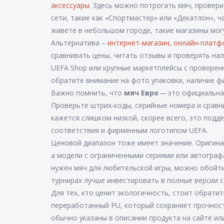
аксессуары
. Здесь можно потрогать мяч, провери
сети, такие как «Спортмастер» или «Декатлон», 
живете в небольшом городе, такие магазины мог
Альтернатива –
интернет‑магазин
,
онлайн‑платф
сравнивать цены, читать отзывы и проверять на
UEFA Shop или крупные маркетплейсы с проверен
обратите внимание на фото упаковки, наличие ф
Важно помнить, что
мяч Евро
— это официальная
Проверьте штрих‑коды, серийные номера и сравни
кажется слишком низкой, скорее всего, это под
соответствия и фирменным логотипом UEFA.
Ценовой диапазон тоже имеет значение. Оригина
а модели с ограниченными сериями или автографа
нужен мяч для любительской игры, можно обойти
турнирах лучше инвестировать в полные версии 
Для тех, кто ценит экологичность, стоит обрат
переработанный PU, который сохраняет прочност
обычно указаны в описании продукта на сайте или