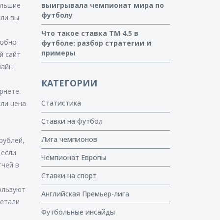
ольшие
выигрывала чемпионат мира по
футболу
сли вы
Что такое ставка ТМ 4.5 в
добно
футболе: разбор стратегии и
примеры
й сайт
лайн
КАТЕГОРИИ
рнете.
Статистика
сли цена
Ставки на футбол
Лига чемпионов
рублей,
 если
Чемпионат Европы
тчей в
Ставки на спорт
ользуют
Английская Премьер-лига
детали
Футбольные инсайды