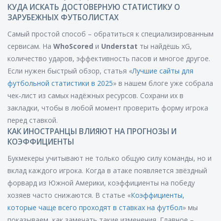
КУДА ИСКАТЬ ДОСТОВЕРНУЮ СТАТИСТИКУ О
ЗАРУБЕЖНЫХ ФУТБОЛИСТАХ
Самый простой способ – обратиться к специализированным
сервисам. На
WhoScored
и
Understat
ты найдёшь xG,
количество ударов, эффективность пасов и многое другое.
Если нужен быстрый обзор, статья «
Лучшие сайты для
футбольной статистики в 2025
» в нашем блоге уже собрала
чек‑лист из самых надёжных ресурсов. Сохрани их в
закладки, чтобы в любой момент проверить форму игрока
перед ставкой.
КАК ИНОСТРАНЦЫ ВЛИЯЮТ НА ПРОГНОЗЫ И
КОЭФФИЦИЕНТЫ
Букмекеры учитывают не только общую силу команды, но и
вклад каждого игрока. Когда в атаке появляется звёздный
форвард из Южной Америки, коэффициенты на победу
хозяев часто снижаются. В статье «
Коэффициенты,
которые чаще всего проходят в ставках на футбол
» мы
показываем, как замечать такие изменения. Главное –