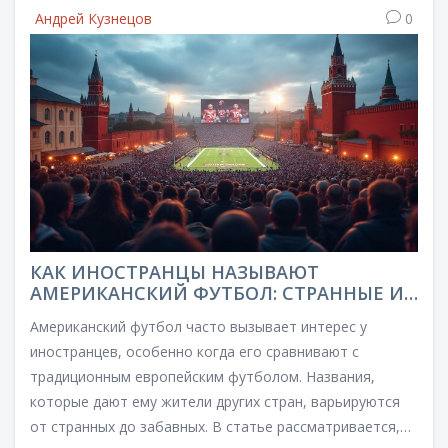
Андрей Кузнецов
0
КАК ИНОСТРАНЦЫ НАЗЫВАЮТ
АМЕРИКАНСКИЙ ФУТБОЛ: СТРАННЫЕ И
СМЕШНЫЕ НАЗВАНИЯ
Американский футбол часто вызывает интерес у
иностранцев, особенно когда его сравнивают с
традиционным европейским футболом. Названия,
которые дают ему жители других стран, варьируются
от странных до забавных. В статье рассматривается,