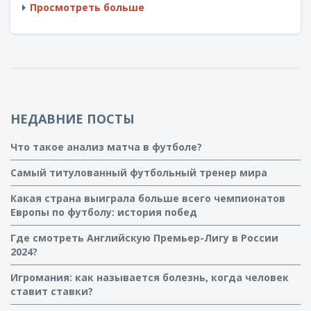
как разные культуры воспринимают и называют этот
Просмотреть больше
вид спорта. Известно, что американский футбол
распространен в США, но не менее интересен его
международный статус и популярность за пределами
страны.
НЕДАВНИЕ ПОСТЫ
Что такое анализ матча в футболе?
Самый титулованный футбольный тренер мира
Какая страна выиграла больше всего чемпионатов
Европы по футболу: история побед
Где смотреть Английскую Премьер-Лигу в России
2024?
Игромания: как называется болезнь, когда человек
ставит ставки?