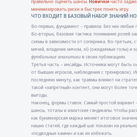
правильно оценить шансы
.
Новички
часто задаю
минимизировать риски и быстрее понять игру.
ЧТО ВХОДИТ В БАЗОВЫЙ НАБОР ЗНАНИЙ НО
Во-первых, фундамент – правила. Без них любые 
Во-вторых, базовая тактика: понимание ролей з
схемы в зависимости от соперника. Во‑третьих, 
мячей, владение мячом, xG (ожидаемые голы) и 
футбольные аналитики
в своих публикациях.
Третья часть – инсайды. Источники могут быть 
от бывших игроков, наблюдения с тренировок). 
последнюю минуту, как травмы влияют на страте
такой «запретный» контент, они могут более то
выгоды.
Наконец, формы ставок. Самый простой вариант 
шансы, тоталы и азиатские гандикапы. Чтобы ра
как букмекерская маржа меняет итоговое значен
наших статей, где каждый шаг показан на реальн
«подводные камни» и как их избежать.