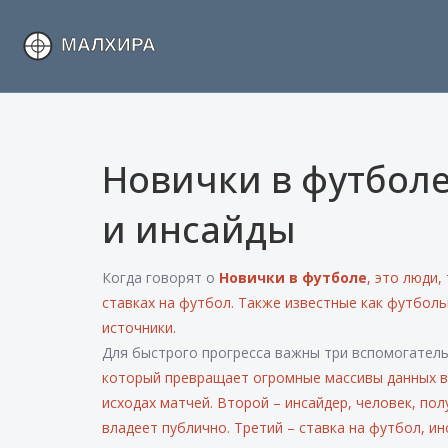
Новички в футболе
и инсайды
Когда говорят о
Новички в футболе
,
это люди,
ставках на футбол
. Также известные как
футболь
источники.
Для быстрого прогресса важны три вспомогател
который превращает огромные массивы данных в
исходах матчей
. Второй –
инсайдер
,
человек, пол
владеет публично
. Третий –
ставка на футбол
,
ин