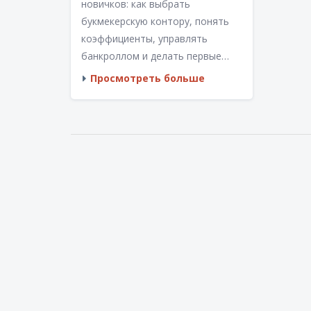
новичков: как выбрать
букмекерскую контору, понять
коэффициенты, управлять
банкроллом и делать первые
ставки на футбол онлайн.
Просмотреть больше