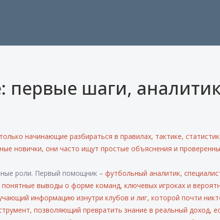
: первые шаги, аналити
 только начинающие разбираться в правилах, тактике, статистик
ные новички
, они часто ищут простые объяснения и проверенн
ьные роли. Первый помощник –
футбольный аналитик
,
специалис
 понятные выводы о форме команд, ключевых игроках и вероят
учающий информацию изнутри клубов и лиг, которой почти никт
струмент, позволяющий превратить знание в реальный доход, е