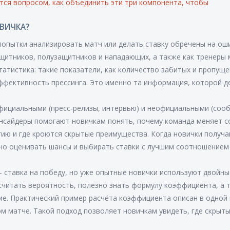
тся вопросом, как объединить эти три компонента, чтобы
ВИЧКА?
попытки анализировать матч или делать ставку обречены на ош
ащитников, полузащитников и нападающих, а также как тренеры
статистика: такие показатели, как количество забитых и пропущ
эффективность прессинга. Это именно та информация, которой д
официальными (пресс‑релизы, интервью) и неофициальными (соо
Инсайдеры помогают новичкам понять, почему команда меняет с
гию и где кроются скрытые преимущества. Когда новички получ
чно оценивать шансы и выбирать ставки с лучшим соотношением 
– ставка на победу, но уже опытные новички используют двойны
ссчитать вероятность, полезно знать формулу коэффициента, а 
ие. Практический пример расчёта коэффициента описан в одной 
ом матче. Такой подход позволяет новичкам увидеть, где скрыт