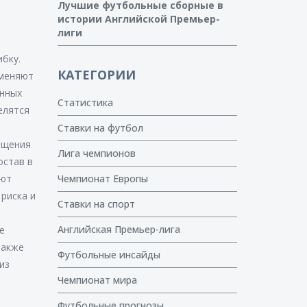
Лучшие футбольные сборные в
истории Английской Премьер-
лиги
ибку.
КАТЕГОРИИ
 меняют
енных
Статистика
елятся
Ставки на футбол
бщения
Лига чемпионов
остав в
ают
Чемпионат Европы
риска и
Ставки на спорт
Английская Премьер-лига
е
также
Футбольные инсайды
из
Чемпионат мира
ы
Футбольные прогнозы