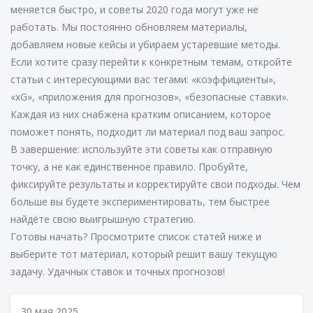
меняется быстро, и советы 2020 года могут уже не
работать. Мы постоянно обновляем материалы,
добавляем новые кейсы и убираем устаревшие методы.
Если хотите сразу перейти к конкретным темам, откройте
статьи с интересующими вас тегами: «коэффициенты»,
«xG», «приложения для прогнозов», «безопасные ставки».
Каждая из них снабжена кратким описанием, которое
поможет понять, подходит ли материал под ваш запрос.
В завершение: используйте эти советы как отправную
точку, а не как единственное правило. Пробуйте,
фиксируйте результаты и корректируйте свои подходы. Чем
больше вы будете экспериментировать, тем быстрее
найдёте свою выигрышную стратегию.
Готовы начать? Просмотрите список статей ниже и
выберите тот материал, который решит вашу текущую
задачу. Удачных ставок и точных прогнозов!
30 мая 2025