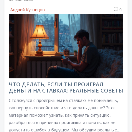
Андрей Кузнецов
0
ЧТО ДЕЛАТЬ, ЕСЛИ ТЫ ПРОИГРАЛ
ДЕНЬГИ НА СТАВКАХ: РЕАЛЬНЫЕ СОВЕТЫ
Столкнулся с проигрышем на ставках? Не понимаешь,
как вернуть спокойствие и что делать дальше? Этот
материал поможет узнать, как принять ситуацию,
разобраться в причинах проигрыша и понять, как не
допустить ошибок в будущем. Мы обсудим реальные