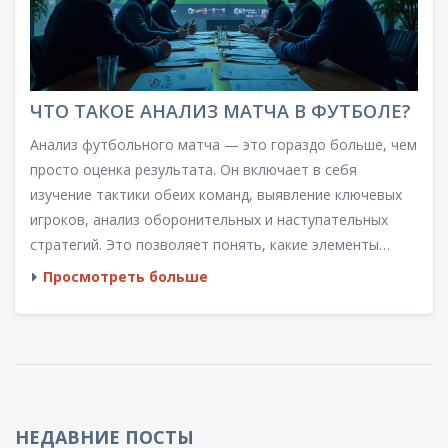
ЧТО ТАКОЕ АНАЛИЗ МАТЧА В ФУТБОЛЕ?
Анализ футбольного матча — это гораздо больше, чем
просто оценка результата. Он включает в себя
изучение тактики обеих команд, выявление ключевых
игроков, анализ оборонительных и наступательных
стратегий. Это позволяет понять, какие элементы
повлияли на исход игры и как улучшить будущие
Просмотреть больше
выступления. В статье объясняются методы и подходы
для глубокого понимания футбольных матчей.
НЕДАВНИЕ ПОСТЫ