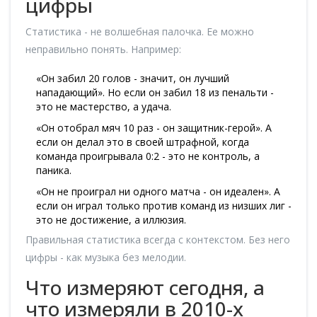
цифры
Статистика - не волшебная палочка. Ее можно
неправильно понять. Например:
«Он забил 20 голов - значит, он лучший
нападающий». Но если он забил 18 из пенальти -
это не мастерство, а удача.
«Он отобрал мяч 10 раз - он защитник-герой». А
если он делал это в своей штрафной, когда
команда проигрывала 0:2 - это не контроль, а
паника.
«Он не проиграл ни одного матча - он идеален». А
если он играл только против команд из низших лиг -
это не достижение, а иллюзия.
Правильная статистика всегда с контекстом. Без него
цифры - как музыка без мелодии.
Что измеряют сегодня, а
что измеряли в 2010-х