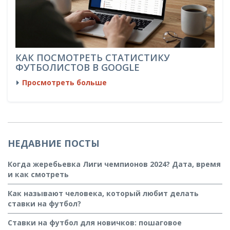
КАК ПОСМОТРЕТЬ СТАТИСТИКУ
ФУТБОЛИСТОВ В GOOGLE
Просмотреть больше
НЕДАВНИЕ ПОСТЫ
Когда жеребьевка Лиги чемпионов 2024? Дата, время
и как смотреть
Как называют человека, который любит делать
ставки на футбол?
Ставки на футбол для новичков: пошаговое