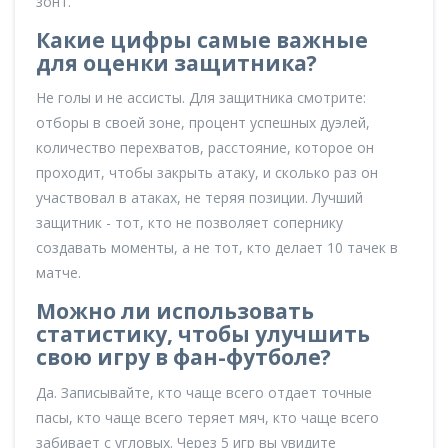
зонт.
Какие цифры самые важные
для оценки защитника?
Не голы и не ассисты. Для защитника смотрите:
отборы в своей зоне, процент успешных дуэлей,
количество перехватов, расстояние, которое он
проходит, чтобы закрыть атаку, и сколько раз он
участвовал в атаках, не теряя позиции. Лучший
защитник - тот, кто не позволяет сопернику
создавать моменты, а не тот, кто делает 10 тачек в
матче.
Можно ли использовать
статистику, чтобы улучшить
свою игру в фан-футболе?
Да. Записывайте, кто чаще всего отдает точные
пасы, кто чаще всего теряет мяч, кто чаще всего
забивает с угловых. Через 5 игр вы увидите