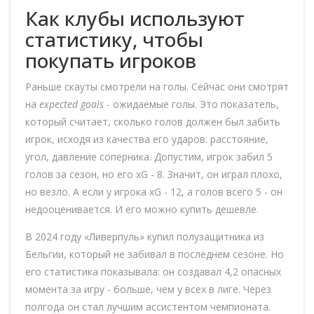
Как клубы используют
статистику, чтобы
покупать игроков
Раньше скауты смотрели на голы. Сейчас они смотрят
на
expected goals
- ожидаемые голы. Это показатель,
который считает, сколько голов должен был забить
игрок, исходя из качества его ударов: расстояние,
угол, давление соперника. Допустим, игрок забил 5
голов за сезон, но его xG - 8. Значит, он играл плохо,
но везло. А если у игрока xG - 12, а голов всего 5 - он
недооценивается. И его можно купить дешевле.
В 2024 году «Ливерпуль» купил полузащитника из
Бельгии, который не забивал в последнем сезоне. Но
его статистика показывала: он создавал 4,2 опасных
момента за игру - больше, чем у всех в лиге. Через
полгода он стал лучшим ассистентом чемпионата.