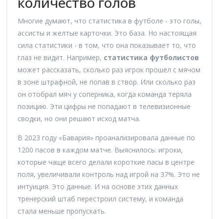
количество голов
Многие думают, что статистика в футболе - это голы,
ассисты и желтые карточки. Это база. Но настоящая
сила статистики - в том, что она показывает то, что
глаз не видит. Например,
статистика футболистов
может рассказать, сколько раз игрок прошел с мячом
в зоне штрафной, не попав в створ. Или сколько раз
он отобрал мяч у соперника, когда команда теряла
позицию. Эти цифры не попадают в телевизионные
сводки, но они решают исход матча.
В 2023 году «Бавария» проанализировала данные по
1200 пасов в каждом матче. Выяснилось: игроки,
которые чаще всего делали короткие пасы в центре
поля, увеличивали контроль над игрой на 37%. Это не
интуиция. Это данные. И на основе этих данных
тренерский штаб перестроил систему, и команда
стала меньше пропускать.