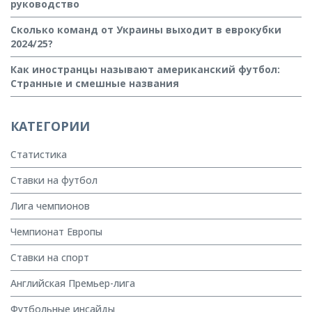
руководство
Сколько команд от Украины выходит в еврокубки
2024/25?
Как иностранцы называют американский футбол:
Странные и смешные названия
КАТЕГОРИИ
Статистика
Ставки на футбол
Лига чемпионов
Чемпионат Европы
Ставки на спорт
Английская Премьер-лига
Футбольные инсайды