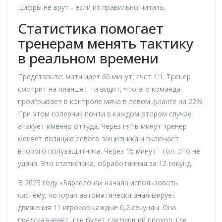
Цифры не врут - если их правильно читать.
Статистика помогает
тренерам менять тактику
в реальном времени
Представьте: матч идет 60 минут, счет 1:1. Тренер
смотрит на планшет - и видит, что его команда
проигрывает в контроле мяча в левом фланге на 22%.
При этом соперник почти в каждом втором случае
атакует именно оттуда. Через пять минут тренер
меняет позицию левого защитника и включает
второго полузащитника. Через 15 минут - гол. Это не
удача. Это статистика, обработанная за 12 секунд.
В 2025 году «Барселона» начала использовать
систему, которая автоматически анализирует
движения 11 игроков каждые 0,2 секунды. Она
предсказывает, где будет следующий проход, где