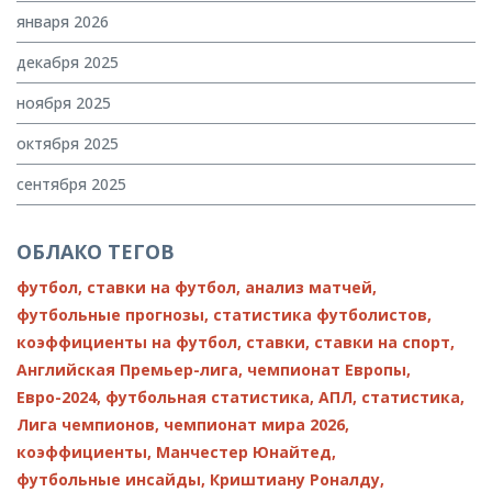
января 2026
декабря 2025
ноября 2025
октября 2025
сентября 2025
ОБЛАКО ТЕГОВ
футбол,
ставки на футбол,
анализ матчей,
футбольные прогнозы,
статистика футболистов,
коэффициенты на футбол,
ставки,
ставки на спорт,
Английская Премьер-лига,
чемпионат Европы,
Евро-2024,
футбольная статистика,
АПЛ,
статистика,
Лига чемпионов,
чемпионат мира 2026,
коэффициенты,
Манчестер Юнайтед,
футбольные инсайды,
Криштиану Роналду,