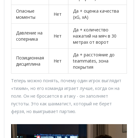
Опасные
Да + оценка качества
Нет
моменты
(xG, xA)
Да + количество
Давление на
Нет
нажатий на мяч в 30
соперника
метрах от ворот
Да + расстояние до
Позиционная
Нет
teammates, зона
дисциплина
покрытия
Теперь можно понять, почему один игрок выглядит
«тихим», но его команда играет лучше, когда он на
поле. Он не бросается в атаку - он заполняет
пустоты. Это как шахматист, который не берет
ферзя, но выигрывает партию.